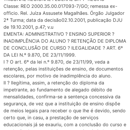
Classe: REO 2000.35.00.017093-7/GO; remessa ex-
officio. Rel. Juíza Assusete Magalhães. Órgão Julgador
2ª Turma; data da decisão02.10.2001, publicação DJU
de 19.10.2001, p.47; v.u
EMENTA: ADMINISTRATIVO ? ENSINO SUPERIOR ?
INADIMPLÊNCIA DO ALUNO ? RETENÇÃO DE DIPLOMA
DE CONCLUSÃO DE CURSO ? ILEGALIDADE ? ART. 6º
DA LEI N.º 9.870, DE 23/11/1999.
I ? O art. 6º da lei n.º 9.870, de 23/11/99, veda a
retenção, pelas instituições de ensino, de documentos
escolares, por motivo de inadimplência do aluno.
II ? Ilegítima, assim, a retenção do diploma da
impetrante, ao fundamento de alegado débito de
mensalidades, confirma-se a sentença concessiva da
segurança, de vez que a instituição de ensino dispõe
de meios legais para receber o que lhe é devido, sendo
certo que, in casu, a prestação de serviços
educacionais já se exauriu, com a conclusão do curso e