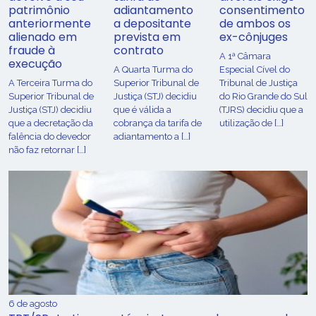
patrimônio
adiantamento
consentimento
anteriormente
a depositante
de ambos os
alienado em
prevista em
ex-cônjuges
fraude à
contrato
A 1ª Câmara
execução
A Quarta Turma do
Especial Cível do
A Terceira Turma do
Superior Tribunal de
Tribunal de Justiça
Superior Tribunal de
Justiça (STJ) decidiu
do Rio Grande do Sul
Justiça (STJ) decidiu
que é válida a
(TJRS) decidiu que a
que a decretação da
cobrança da tarifa de
utilização de […]
falência do devedor
adiantamento a […]
não faz retornar […]
6 de agosto