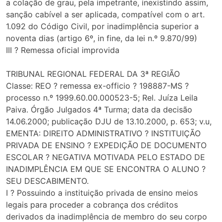
a colação de grau, pela impetrante, inexistindo assim,
sanção cabível a ser aplicada, compatível com o art.
1.092 do Código Civil, por inadimplência superior a
noventa dias (artigo 6º, in fine, da lei n.º 9.870/99)
III ? Remessa oficial improvida
TRIBUNAL REGIONAL FEDERAL DA 3ª REGIÃO
Classe: REO ? remessa ex-officio ? 198887-MS ?
processo n.º 1999.60.00.000523-5; Rel. Juíza Leila
Paiva. Órgão Julgados 4ª Turma; data da decisão
14.06.2000; publicação DJU de 13.10.2000, p. 653; v.u,
EMENTA: DIREITO ADMINISTRATIVO ? INSTITUIÇÃO
PRIVADA DE ENSINO ? EXPEDIÇÃO DE DOCUMENTO
ESCOLAR ? NEGATIVA MOTIVADA PELO ESTADO DE
INADIMPLÊNCIA EM QUE SE ENCONTRA O ALUNO ?
SEU DESCABIMENTO.
I ? Possuindo a instituição privada de ensino meios
legais para proceder a cobrança dos créditos
derivados da inadimplência de membro do seu corpo