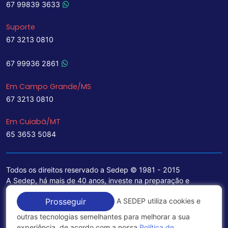
67 99839 3633
Suporte
67 3213 0810
67 99936 2861
Em Campo Grande/MS
67 3213 0810
Em Cuiabá/MT
65 3653 5084
Todos os direitos reservado a Sedep © 1981 - 2015
A Sedep, há mais de 40 anos, investe na preparação e
treinamento de funcionários e na aquisição de tecnologia de
A SEDEP utiliza cookies e
Prosseguir
ponta para a ampliação de seu portfólio de serviços voltados
para a área jurídica, que contemplam informações seguras e
outras tecnologias semelhantes para melhorar a sua
excelentes soluções empresariais.
experiência, de acordo com a nossa
Política de