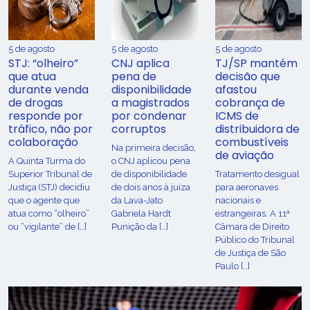
5 de agosto
5 de agosto
5 de agosto
STJ: “olheiro”
CNJ aplica
TJ/SP mantém
que atua
pena de
decisão que
durante venda
disponibilidade
afastou
de drogas
a magistrados
cobrança de
responde por
por condenar
ICMS de
tráfico, não por
corruptos
distribuidora de
colaboração
combustíveis
Na primeira decisão,
de aviação
A Quinta Turma do
o CNJ aplicou pena
Superior Tribunal de
de disponibilidade
Tratamento desigual
Justiça (STJ) decidiu
de dois anos à juíza
para aeronaves
que o agente que
da Lava-Jato
nacionais e
atua como “olheiro”
Gabriela Hardt
estrangeiras. A 11ª
ou “vigilante” de […]
Punição da […]
Câmara de Direito
Público do Tribunal
de Justiça de São
Paulo […]