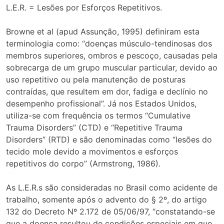
L.E.R. = Lesões por Esforços Repetitivos.
Browne et al (apud Assunção, 1995) definiram esta
terminologia como: “doenças músculo-tendinosas dos
membros superiores, ombros e pescoço, causadas pela
sobrecarga de um grupo muscular particular, devido ao
uso repetitivo ou pela manutenção de posturas
contraídas, que resultem em dor, fadiga e declínio no
desempenho profissional”. Já nos Estados Unidos,
utiliza-se com frequência os termos “Cumulative
Trauma Disorders” (CTD) e “Repetitive Trauma
Disorders” (RTD) e são denominadas como “lesões do
tecido mole devido a movimentos e esforços
repetitivos do corpo” (Armstrong, 1986).
As L.E.R.s são consideradas no Brasil como acidente de
trabalho, somente após o advento do § 2º, do artigo
132 do Decreto Nº 2.172 de 05/06/97, “constatando-se
que a doença resultou de condições especiais em que