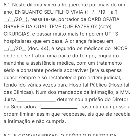
8.1. Neste dilema viveu a Requerente por mais de um
ano, ENQUANTO SEU FILHO VIVIA (í__/__/19__ à ?
__/__/20__), ressalte-se, portador de CARDIOPATIA
GRAVE E DA QUAL TEVE QUE FAZER 07 (sete)
CIRURGIAS, e passar muito mais tempo em UTI´S
hospitalares que em casa. A criança faleceu em
__/__/20__ (doc. 44), e segundo os médicos do INCOR
onde ele se tratou uma parte do tempo, enquanto
mantinha a assistência médica, com um tratamento
sério e constante poderia sobreviver [era suspensa
quase sempre e só restabelecia pro ordem judicial,
tendo ido várias vezes para Hospital Público (Hospital
das Clinicas). Num dos mandados de intimação, a MM.
Juíza __________________ determinou a prisão do Diretor
da Seguradora (_________________) caso não cumprisse a
ordem liminar assim que recebesse, eis que ele recebia
a intimação e não cumpria.
8.2. E CONVÉM FRISAR, O PRÓPRIO DIRETOR DA ______