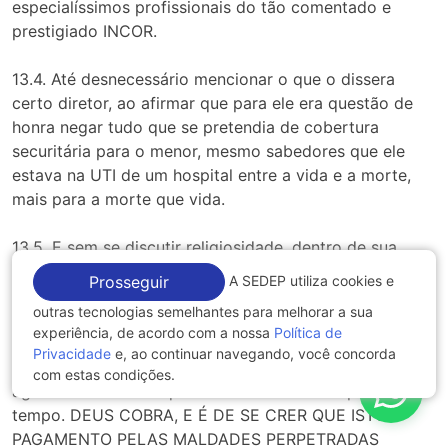
especialíssimos profissionais do tão comentado e
prestigiado INCOR.
13.4. Até desnecessário mencionar o que o dissera
certo diretor, ao afirmar que para ele era questão de
honra negar tudo que se pretendia de cobertura
securitária para o menor, mesmo sabedores que ele
estava na UTI de um hospital entre a vida e a morte,
mais para a morte que vida.
13.5. E sem se discutir religiosidade, dentro de sua
magnitude, apenas cita o conhecimento de que
A SEDEP utiliza cookies e
Prosseguir
referidos diretores, um da _____ SEGUROS e outro da
outras tecnologias semelhantes para melhorar a sua
EMPRESA RÉ, posteriormente foram demitidos e não
experiência, de acordo com a nossa
Política de
conseguiram recolocação no mercado de trabalho,
Privacidade
e, ao continuar navegando, você concorda
estando ambos a padecer da falta de dinheiro e
com estas condições.
agruras naturais de quem fica sem trabalho por muito
tempo. DEUS COBRA, E É DE SE CRER QUE ISTO É
PAGAMENTO PELAS MALDADES PERPETRADAS