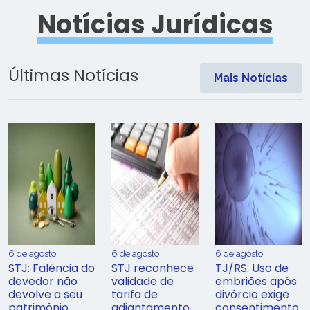
Notícias Jurídicas
Últimas Notícias
Mais Notícias
6 de agosto
6 de agosto
6 de agosto
STJ: Falência do
STJ reconhece
TJ/RS: Uso de
devedor não
validade de
embriões após
devolve a seu
tarifa de
divórcio exige
patrimônio
adiantamento
consentimento