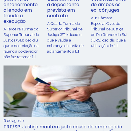
anteriormente
a depositante
de ambos os
alienado em
prevista em
ex-cônjuges
fraude à
contrato
A 1ª Câmara
execução
A Quarta Turma do
Especial Cível do
A Terceira Turma do
Superior Tribunal de
Tribunal de Justiça
Superior Tribunal de
Justiça (STJ) decidiu
do Rio Grande do Sul
Justiça (STJ) decidiu
que é válida a
(TJRS) decidiu que a
que a decretação da
cobrança da tarifa de
utilização de […]
falência do devedor
adiantamento a […]
não faz retornar […]
6 de agosto
TRT/SP: Justiça mantém justa causa de empregado