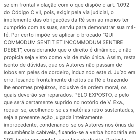
se em frontal violação com o que dispõe o art. 1.092
do Código Civil, pois, exigir pela via judicial, o
implemento das obrigações da Ré sem ao menos ter
cumprido com as suas, serviu para demonstrar sua má-
fé. Por certo impõe-se aplicar o brocado “QUI
COMMODUM SENTIT ET INCOMMODUM SENTIRE
DEBET”, considerando que o direito é dinâmico, e não
propicia seja visto como via de mão única. Assim, resta
isento de dúvidas, que os Autores não passam de
lobos em peles de cordeiro, induzindo este d. Juízo em
erro, lesando frontalmente direitos da Ré e trazendo-
lhe enormes prejuízos, inclusive de ordem moral, os
quais deverão ser reparados. PELO EXPOSTO, e pelo
que será certamente suprido no notório de V. Exa.,
requer-se, acolhendo-se as matérias retro sustentadas,
seja a presente ação julgada inteiramente
improcedente, condenando-se os Autores nos ônus da
sucumbência cabíveis, fixando-se a verba honorária em
20% (vinte por cento), para fins de direito. Protesta