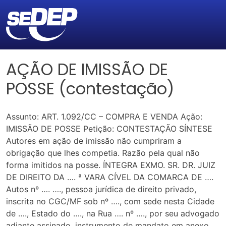
AÇÃO DE IMISSÃO DE
POSSE (contestação)
Assunto: ART. 1.092/CC – COMPRA E VENDA Ação:
IMISSÃO DE POSSE Petição: CONTESTAÇÃO SÍNTESE
Autores em ação de imissão não cumpriram a
obrigação que lhes competia. Razão pela qual não
forma imitidos na posse. ÍNTEGRA EXMO. SR. DR. JUIZ
DE DIREITO DA …. ª VARA CÍVEL DA COMARCA DE ….
Autos nº …. …., pessoa jurídica de direito privado,
inscrita no CGC/MF sob nº …., com sede nesta Cidade
de …., Estado do …., na Rua …. nº …., por seu advogado
adiante assinado, instrumento de mandato em anexo,