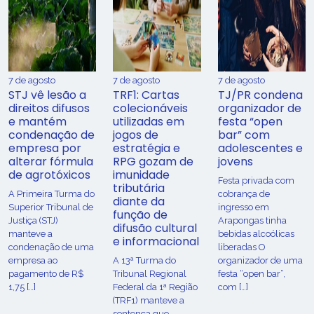
7 de agosto
7 de agosto
7 de agosto
STJ vê lesão a
TRF1: Cartas
TJ/PR condena
direitos difusos
colecionáveis
organizador de
e mantém
utilizadas em
festa “open
condenação de
jogos de
bar” com
empresa por
estratégia e
adolescentes e
alterar fórmula
RPG gozam de
jovens
de agrotóxicos
imunidade
Festa privada com
tributária
​A Primeira Turma do
cobrança de
diante da
Superior Tribunal de
ingresso em
função de
Justiça (STJ)
Arapongas tinha
difusão cultural
manteve a
bebidas alcoólicas
e informacional
condenação de uma
liberadas O
empresa ao
A 13ª Turma do
organizador de uma
pagamento de R$
Tribunal Regional
festa “open bar”,
1,75 […]
Federal da 1ª Região
com […]
(TRF1) manteve a
sentença que