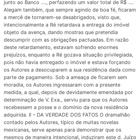
junto ao Banco …., perfazendo um valor total de R$ ….
Alegam também, que sempre agindo de boa fé, ficaram
a mercê de tornarem-se desabrigados, visto que,
intencionalmente a Ré retardava a entrega do imóvel
objeto da avença, dando mostras que pretendia
descumprir com as obrigações pactuadas. Em razão
deste retardamento, estavam sofrendo enormes
prejuízos, enquanto a Ré gozava situação privilegiada,
pois não havia entregado o imóvel e estava forçando
os Autores a desocuparem a sua residência dada como
parte de pagamento. Sob a ameaça de ficarem sem
moradia, os Autores ingressaram com a presente
medida, a qual, depois de devidamente emendada por
determinação de V. Exa., serviu para que os Autores
recebessem a posse e o domínio da nova residência
adquirida. II – DA VERDADE DOS FATOS O dramalhão
contado pelos Autores, típico de muitas novelas
mexicanas, serve apenas para demonstrar que os
mesmos de maneira intencional, induziram este d. Juízo