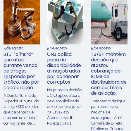
5 de agosto
5 de agosto
5 de agosto
STJ: “olheiro”
CNJ aplica
TJ/SP mantém
que atua
pena de
decisão que
durante venda
disponibilidade
afastou
de drogas
a magistrados
cobrança de
responde por
por condenar
ICMS de
tráfico, não por
corruptos
distribuidora de
colaboração
combustíveis
Na primeira decisão,
de aviação
A Quinta Turma do
o CNJ aplicou pena
Superior Tribunal de
de disponibilidade
Tratamento desigual
Justiça (STJ) decidiu
de dois anos à juíza
para aeronaves
que o agente que
da Lava-Jato
nacionais e
atua como “olheiro”
Gabriela Hardt
estrangeiras. A 11ª
ou “vigilante” de […]
Punição da […]
Câmara de Direito
Público do Tribunal