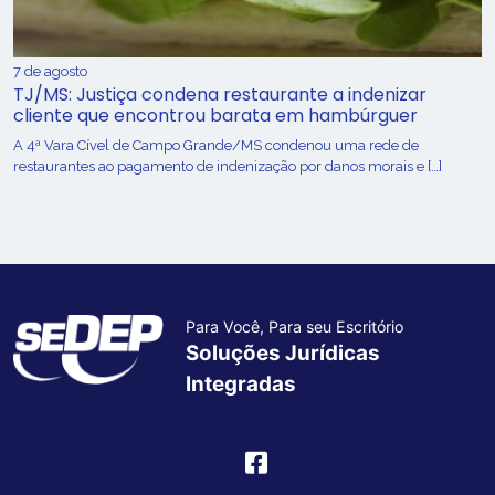
7 de agosto
TJ/MS: Justiça condena restaurante a indenizar
cliente que encontrou barata em hambúrguer
A 4ª Vara Cível de Campo Grande/MS condenou uma rede de
restaurantes ao pagamento de indenização por danos morais e […]
Para Você, Para seu Escritório
Soluções Jurídicas
Integradas