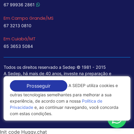
67 99936 2861
Em Campo Grande/MS
67 3213 0810
Em Cuiabá/MT
65 3653 5084
Todos os direitos reservado a Sedep © 1981 - 2015
A Sedep, há mais de 40 anos, investe na preparação e
treinamento de funcionários e na aquisição de tecnologia de
A SEDEP utiliza cookies e
Prosseguir
ponta para a ampliação de seu portfólio de serviços voltados
para a área jurídica, que contemplam informações seguras e
outras tecnologias semelhantes para melhorar a sua
excelentes soluções empresariais.
experiência, de acordo com a nossa
Política de
Privacidade
e, ao continuar navegando, você concorda
Política de Privacidade
com estas condições.
Init code Huggy.chat