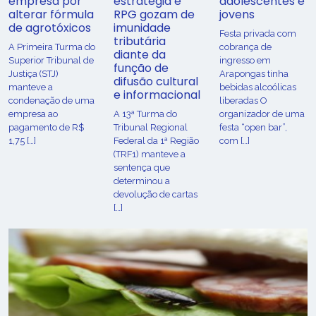
empresa por
estratégia e
adolescentes e
alterar fórmula
RPG gozam de
jovens
de agrotóxicos
imunidade
Festa privada com
tributária
​A Primeira Turma do
cobrança de
diante da
Superior Tribunal de
ingresso em
função de
Justiça (STJ)
Arapongas tinha
difusão cultural
manteve a
bebidas alcoólicas
e informacional
condenação de uma
liberadas O
empresa ao
A 13ª Turma do
organizador de uma
pagamento de R$
Tribunal Regional
festa “open bar”,
1,75 […]
Federal da 1ª Região
com […]
(TRF1) manteve a
sentença que
determinou a
devolução de cartas
[…]