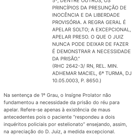
5º, DENTRE OUTROS, OS
PRINCÍPIOS DA PRESUNÇÃO DE
INOCÊNCIA E DA LIBERDADE
PROVISÓRIA. A REGRA GERAL É
APELAR SOLTO; A EXCEPCIONAL,
APELAR PRESO. O QUE O JUIZ
NUNCA PODE DEIXAR DE FAZER
É DEMONSTRAR A NECESSIDADE
DA PRISÃO.”
(RHC 2642-3/ RN, REL. MIN.
ADHEMAR MACIEL, 6ª TURMA, DJ
10.05.0003, P. 8650.)
Na sentença de 1º Grau, o Insígne Prolator não
fundamentou a necessidade da prisão do réu para
apelar. Refere-se apenas à existência de maus
antecedentes pois o paciente “respondeu a dois
inquéritos policiais por estelionato” ensejando, assim,
na apreciação do D. Juiz, a medida excepcional.