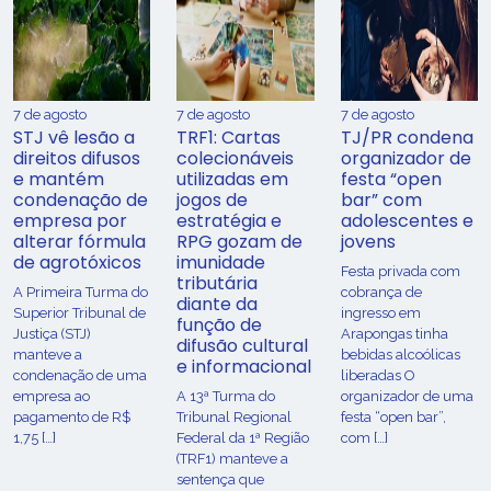
7 de agosto
7 de agosto
7 de agosto
STJ vê lesão a
TRF1: Cartas
TJ/PR condena
direitos difusos
colecionáveis
organizador de
e mantém
utilizadas em
festa “open
condenação de
jogos de
bar” com
empresa por
estratégia e
adolescentes e
alterar fórmula
RPG gozam de
jovens
de agrotóxicos
imunidade
Festa privada com
tributária
​A Primeira Turma do
cobrança de
diante da
Superior Tribunal de
ingresso em
função de
Justiça (STJ)
Arapongas tinha
difusão cultural
manteve a
bebidas alcoólicas
e informacional
condenação de uma
liberadas O
empresa ao
A 13ª Turma do
organizador de uma
pagamento de R$
Tribunal Regional
festa “open bar”,
1,75 […]
Federal da 1ª Região
com […]
(TRF1) manteve a
sentença que