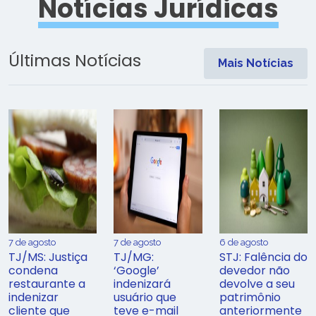
Notícias Jurídicas
Últimas Notícias
Mais Notícias
7 de agosto
7 de agosto
6 de agosto
TJ/MS: Justiça
TJ/MG:
STJ: Falência do
condena
‘Google’
devedor não
restaurante a
indenizará
devolve a seu
indenizar
usuário que
patrimônio
cliente que
teve e-mail
anteriormente