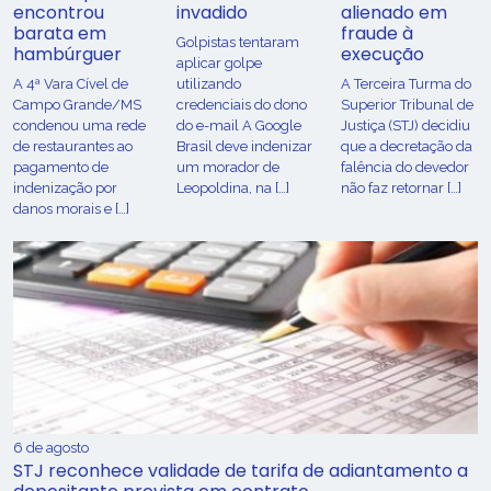
encontrou
invadido
alienado em
barata em
fraude à
Golpistas tentaram
hambúrguer
execução
aplicar golpe
A 4ª Vara Cível de
utilizando
A Terceira Turma do
Campo Grande/MS
credenciais do dono
Superior Tribunal de
condenou uma rede
do e-mail A Google
Justiça (STJ) decidiu
de restaurantes ao
Brasil deve indenizar
que a decretação da
pagamento de
um morador de
falência do devedor
indenização por
Leopoldina, na […]
não faz retornar […]
danos morais e […]
6 de agosto
STJ reconhece validade de tarifa de adiantamento a