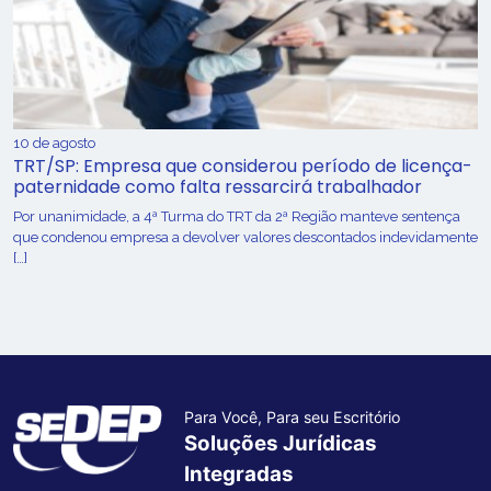
10 de agosto
TRT/SP: Empresa que considerou período de licença-
paternidade como falta ressarcirá trabalhador
Por unanimidade, a 4ª Turma do TRT da 2ª Região manteve sentença
que condenou empresa a devolver valores descontados indevidamente
[…]
Para Você, Para seu Escritório
Soluções Jurídicas
Integradas