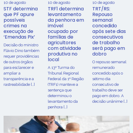
10 de agosto
10 de agosto
10 de agosto
STF determina
TRF1 determina
TRT/RS:
que PF apure
levantamento
Repouso
possíveis
da penhora em
semanal
crimes na
imóvel
concedido
execução de
ocupado por
após sete dias
‘Emendas Pix’
famílias de
consecutivos
agricultores
de trabalho
Decisão do ministro
com atividade
será pago em
Flávio Dino também
produtiva no
dobro
requer providências
local
de outros órgãos
O repouso semanal
para esclarecer e
A 13ª Turma do
remunerado
ampliar a
Tribunal Regional
concedido após o
transparência e a
Federal da 1ª Região
sétimo dia
rastreabilidade […]
(TRF1) manteve a
consecutivo de
sentença que
trabalho deve ser
determinou o
pago em dobro. A
levantamento da
decisão unânime […]
penhora […]