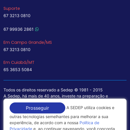
Suporte
67 3213 0810
67 99936 2861
Em Campo Grande/MS
67 3213 0810
Em Cuiabá/MT
65 3653 5084
Todos os direitos reservado a Sedep © 1981 - 2015
A Sedep, há mais de 40 anos, investe na preparação e
treinamento de funcionários e na aquisição de tecnologia de
A SEDEP utiliza cookies e
Prosseguir
ponta para a ampliação de seu portfólio de serviços voltados
para a área jurídica, que contemplam informações seguras e
outras tecnologias semelhantes para melhorar a sua
excelentes soluções empresariais.
experiência, de acordo com a nossa
Política de
Privacidade
e, ao continuar navegando, você concorda