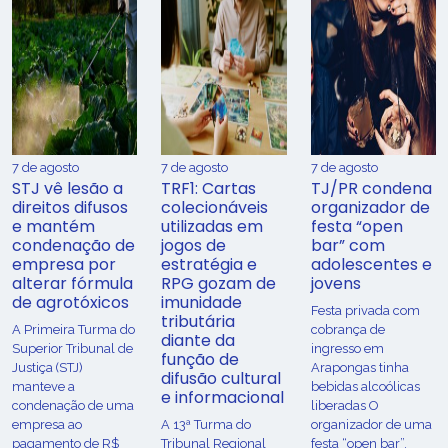
7 de agosto
7 de agosto
7 de agosto
STJ vê lesão a
TRF1: Cartas
TJ/PR condena
direitos difusos
colecionáveis
organizador de
e mantém
utilizadas em
festa “open
condenação de
jogos de
bar” com
empresa por
estratégia e
adolescentes e
alterar fórmula
RPG gozam de
jovens
de agrotóxicos
imunidade
Festa privada com
tributária
​A Primeira Turma do
cobrança de
diante da
Superior Tribunal de
ingresso em
função de
Justiça (STJ)
Arapongas tinha
difusão cultural
manteve a
bebidas alcoólicas
e informacional
condenação de uma
liberadas O
empresa ao
A 13ª Turma do
organizador de uma
pagamento de R$
Tribunal Regional
festa “open bar”,