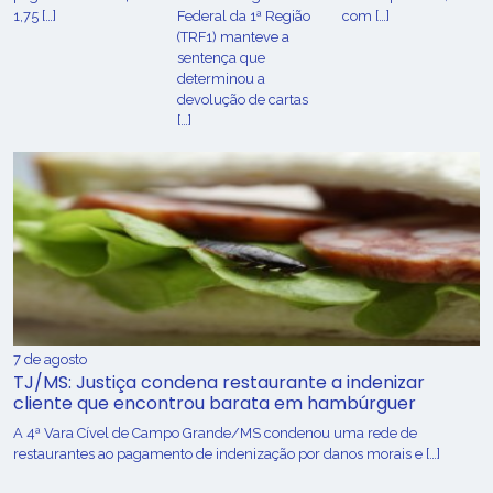
1,75 […]
Federal da 1ª Região
com […]
(TRF1) manteve a
sentença que
determinou a
devolução de cartas
[…]
7 de agosto
TJ/MS: Justiça condena restaurante a indenizar
cliente que encontrou barata em hambúrguer
A 4ª Vara Cível de Campo Grande/MS condenou uma rede de
restaurantes ao pagamento de indenização por danos morais e […]