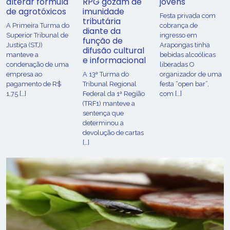
alterar fórmula
RPG gozam de
jovens
de agrotóxicos
imunidade
Festa privada com
tributária
​A Primeira Turma do
cobrança de
diante da
Superior Tribunal de
ingresso em
função de
Justiça (STJ)
Arapongas tinha
difusão cultural
manteve a
bebidas alcoólicas
e informacional
condenação de uma
liberadas O
empresa ao
A 13ª Turma do
organizador de uma
pagamento de R$
Tribunal Regional
festa “open bar”,
1,75 […]
Federal da 1ª Região
com […]
(TRF1) manteve a
sentença que
determinou a
devolução de cartas
[…]