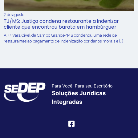
7 de agosto
TJ/MS: Justiça condena restaurante a indenizar
cliente que encontrou barata em hambúrguer
A 4ª Vara Cível de Campo Grande/MS condenou uma rede de
restaurantes ao pagamento de indenização por danos morais e […]
Para Você, Para seu Escritório
Soluções Jurídicas
Integradas