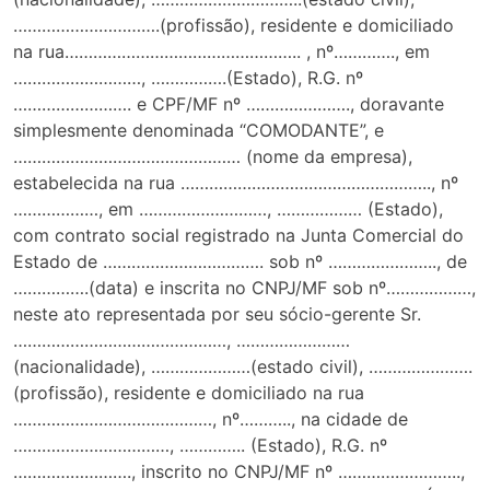
………………………….(profissão), residente e domiciliado
na rua………………………………………….. , nº…………., em
………………………, …………….(Estado), R.G. nº
……………………. e CPF/MF nº …………………., doravante
simplesmente denominada “COMODANTE”, e
………………………………………… (nome da empresa),
estabelecida na rua …………………………………………….., nº
………………, em ………………………, ……………… (Estado),
com contrato social registrado na Junta Comercial do
Estado de ……………………………. sob nº ………………….., de
…………….(data) e inscrita no CNPJ/MF sob nº………………,
neste ato representada por seu sócio-gerente Sr.
………………………………………, ……………………
(nacionalidade), …………………(estado civil), ………………….
(profissão), residente e domiciliado na rua
……………………………………, nº……….., na cidade de
……………………………, ………….. (Estado), R.G. nº
……………………., inscrito no CNPJ/MF nº ……………………..,