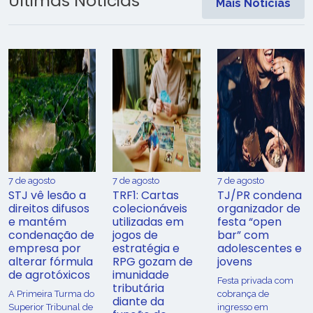
Últimas Notícias
Mais Notícias
7 de agosto
7 de agosto
7 de agosto
STJ vê lesão a
TRF1: Cartas
TJ/PR condena
direitos difusos
colecionáveis
organizador de
e mantém
utilizadas em
festa “open
condenação de
jogos de
bar” com
empresa por
estratégia e
adolescentes e
alterar fórmula
RPG gozam de
jovens
de agrotóxicos
imunidade
Festa privada com
tributária
​A Primeira Turma do
cobrança de
diante da
Superior Tribunal de
ingresso em