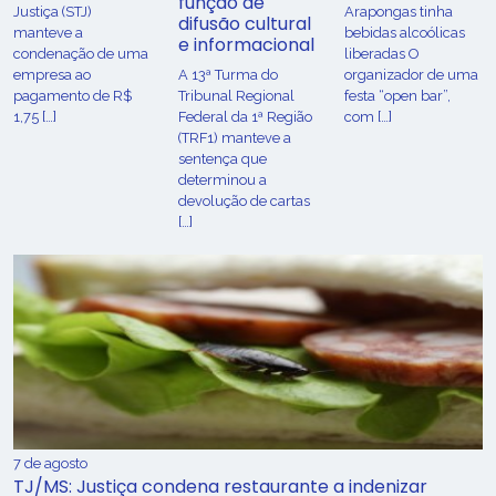
função de
Justiça (STJ)
Arapongas tinha
difusão cultural
manteve a
bebidas alcoólicas
e informacional
condenação de uma
liberadas O
empresa ao
A 13ª Turma do
organizador de uma
pagamento de R$
Tribunal Regional
festa “open bar”,
1,75 […]
Federal da 1ª Região
com […]
(TRF1) manteve a
sentença que
determinou a
devolução de cartas
[…]
7 de agosto
TJ/MS: Justiça condena restaurante a indenizar