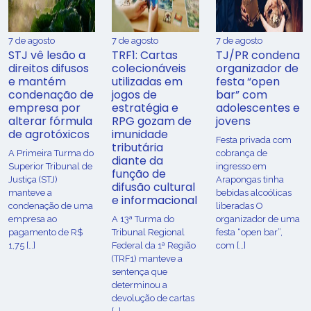
7 de agosto
7 de agosto
7 de agosto
STJ vê lesão a
TRF1: Cartas
TJ/PR condena
direitos difusos
colecionáveis
organizador de
e mantém
utilizadas em
festa “open
condenação de
jogos de
bar” com
empresa por
estratégia e
adolescentes e
alterar fórmula
RPG gozam de
jovens
de agrotóxicos
imunidade
Festa privada com
tributária
​A Primeira Turma do
cobrança de
diante da
Superior Tribunal de
ingresso em
função de
Justiça (STJ)
Arapongas tinha
difusão cultural
manteve a
bebidas alcoólicas
e informacional
condenação de uma
liberadas O
empresa ao
A 13ª Turma do
organizador de uma
pagamento de R$
Tribunal Regional
festa “open bar”,
1,75 […]
Federal da 1ª Região
com […]
(TRF1) manteve a
sentença que
determinou a
devolução de cartas