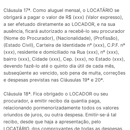
Cláusula 17ª. Como aluguel mensal, o LOCATÁRIO se
obrigará a pagar o valor de R$ (xxx) (Valor expresso),
a ser efetuado diretamente ao LOCADOR, e na sua
ausência, ficará autorizado a recebê-lo seu procurador
(Nome do Procurador), (Nacionalidade), (Profissão),
(Estado Civil), Carteira de Identidade nº (xxx), C.P.F. nº
(xxx), residente e domiciliado na Rua (xxx), nº (xxx),
bairro (xxx), Cidade (xxx), Cep. (xxx), no Estado (xxx),
devendo fazê-lo até o quinto dia útil de cada mês,
subseqüente ao vencido, sob pena de multa, correções
e despesas previstas nas Cláusulas 19ª e 20ª.
Cláusula 18ª. Fica obrigado o LOCADOR ou seu
procurador, a emitir recibo da quantia paga,
relacionando pormenorizadamente todos os valores
oriundos de juros, ou outra despesa. Emitir-se-á tal
recibo, desde que haja a apresentação, pelo
LOCATÁRIO, dos comprovantes de todas as despesas