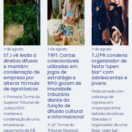
7 de agosto
7 de agosto
7 de agosto
STJ vê lesão a
TRF1: Cartas
TJ/PR condena
direitos difusos
colecionáveis
organizador de
e mantém
utilizadas em
festa “open
condenação de
jogos de
bar” com
empresa por
estratégia e
adolescentes e
alterar fórmula
RPG gozam de
jovens
de agrotóxicos
imunidade
Festa privada com
tributária
​A Primeira Turma do
cobrança de
diante da
Superior Tribunal de
ingresso em
função de
Justiça (STJ)
Arapongas tinha
difusão cultural
manteve a
bebidas alcoólicas
e informacional
condenação de uma
liberadas O
empresa ao
A 13ª Turma do
organizador de uma
pagamento de R$
Tribunal Regional
festa “open bar”,