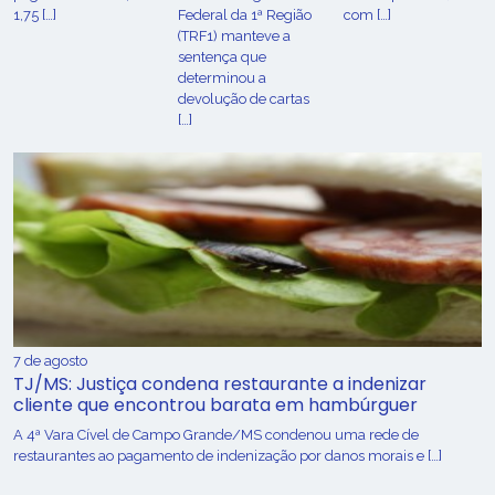
1,75 […]
Federal da 1ª Região
com […]
(TRF1) manteve a
sentença que
determinou a
devolução de cartas
[…]
7 de agosto
TJ/MS: Justiça condena restaurante a indenizar
cliente que encontrou barata em hambúrguer
A 4ª Vara Cível de Campo Grande/MS condenou uma rede de
restaurantes ao pagamento de indenização por danos morais e […]