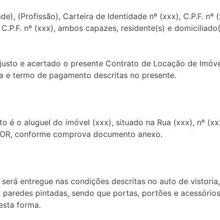
), (Profissão), Carteira de Identidade nº (xxx), C.P.F. nº 
 C.P.F. nº (xxx), ambos capazes, residente(s) e domiciliado(
, justo e acertado o presente Contrato de Locação de Imóvel
ma e termo de pagamento descritas no presente.
o é o aluguel do imóvel (xxx), situado na Rua (xxx), nº (xxx
DOR, conforme comprova documento anexo.
 será entregue nas condições descritas no auto de vistoria,
m paredes pintadas, sendo que portas, portões e acessór
esta forma.