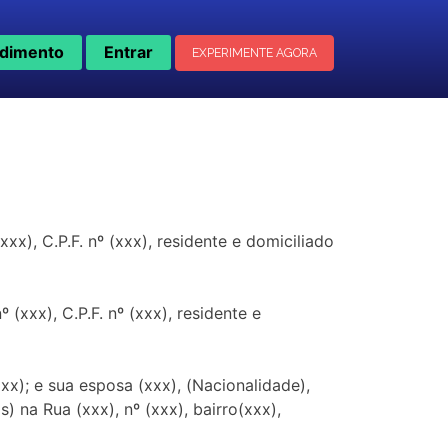
dimento
Entrar
EXPERIMENTE AGORA
x), C.P.F. nº (xxx), residente e domiciliado
(xxx), C.P.F. nº (xxx), residente e
xxx); e sua esposa (xxx), (Nacionalidade),
s) na Rua (xxx), nº (xxx), bairro(xxx),