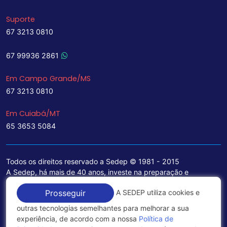
Suporte
67 3213 0810
67 99936 2861
Em Campo Grande/MS
67 3213 0810
Em Cuiabá/MT
65 3653 5084
Todos os direitos reservado a Sedep © 1981 - 2015
A Sedep, há mais de 40 anos, investe na preparação e
treinamento de funcionários e na aquisição de tecnologia de
A SEDEP utiliza cookies e
Prosseguir
ponta para a ampliação de seu portfólio de serviços voltados
para a área jurídica, que contemplam informações seguras e
outras tecnologias semelhantes para melhorar a sua
excelentes soluções empresariais.
experiência, de acordo com a nossa
Política de