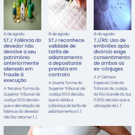
6 de agosto
6 de agosto
6 de agosto
STJ: Falência do
STJ reconhece
TJ/RS: Uso de
devedor não
validade de
embriões após
devolve a seu
tarifa de
divórcio exige
patrimônio
adiantamento
consentimento
anteriormente
a depositante
de ambos os
alienado em
prevista em
ex-cônjuges
fraude à
contrato
A 1ª Câmara
execução
A Quarta Turma do
Especial Cível do
A Terceira Turma do
Superior Tribunal de
Tribunal de Justiça
Superior Tribunal de
Justiça (STJ) decidiu
do Rio Grande do Sul
Justiça (STJ) decidiu
que é válida a
(TJRS) decidiu que a
que a decretação da
cobrança da tarifa de
utilização de […]
falência do devedor
adiantamento a […]
não faz retornar […]