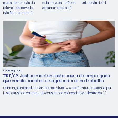
que a decretação da
cobrança da tarifa de
utilização de […]
falência do devedor
adiantamento a […]
não faz retornar […]
6 de agosto
TRT/SP: Justiça mantém justa causa de empregado
que vendia canetas emagrecedoras no trabalho
Sentença prolatada no âmbito do Ajude 4.0 confirmou a dispensa por
justa causa de empregado acusado de comercializar, dentro da […]