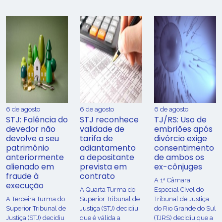
6 de agosto
6 de agosto
6 de agosto
STJ: Falência do
STJ reconhece
TJ/RS: Uso de
devedor não
validade de
embriões após
devolve a seu
tarifa de
divórcio exige
patrimônio
adiantamento
consentimento
anteriormente
a depositante
de ambos os
alienado em
prevista em
ex-cônjuges
fraude à
contrato
A 1ª Câmara
execução
A Quarta Turma do
Especial Cível do
A Terceira Turma do
Superior Tribunal de
Tribunal de Justiça
Superior Tribunal de
Justiça (STJ) decidiu
do Rio Grande do Sul
Justiça (STJ) decidiu
que é válida a
(TJRS) decidiu que a