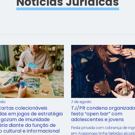
Notícias Jurídicas
sto
7 de agosto
Cartas colecionáveis
TJ/PR condena organizado
adas em jogos de estratégia
festa “open bar” com
 gozam de imunidade
adolescentes e jovens
ária diante da função de
Festa privada com cobrança de ing
o cultural e informacional
em Arapongas tinha bebidas alcoól