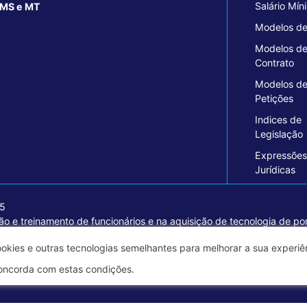
Salário Mín
MS e MT
Modelos de
Modelos d
Contrato
Modelos d
Petições
Indices de
Legislação
Expressões
Jurídicas
15
o e treinamento de funcionários e na aquisição de tecnologia de pon
ormações seguras e excelentes soluções empresariais.
ookies e outras tecnologias semelhantes para melhorar a sua experi
oncorda com estas condições.