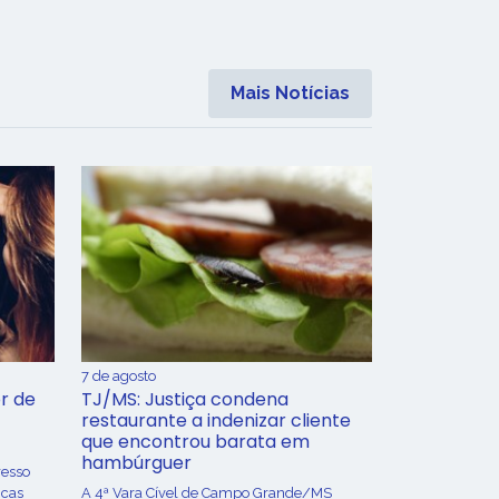
Mais Notícias
7 de agosto
r de
TJ/MS: Justiça condena
restaurante a indenizar cliente
que encontrou barata em
hambúrguer
resso
icas
A 4ª Vara Cível de Campo Grande/MS