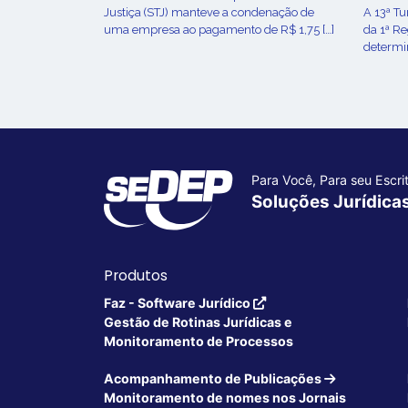
Justiça (STJ) manteve a condenação de
A 13ª T
uma empresa ao pagamento de R$ 1,75 […]
da 1ª R
determin
Para Você, Para seu Escrit
Soluções Jurídica
Produtos
Faz - Software Jurídico
Gestão de Rotinas Jurídicas e
Monitoramento de Processos
Acompanhamento de Publicações
Monitoramento de nomes nos Jornais