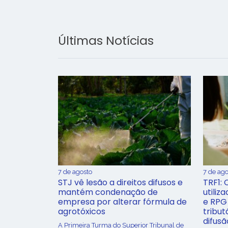
Últimas Notícias
7 de agosto
7 de ago
STJ vê lesão a direitos difusos e
TRF1: 
mantém condenação de
utiliz
empresa por alterar fórmula de
e RPG
agrotóxicos
tribut
difusã
​A Primeira Turma do Superior Tribunal de