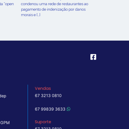
ta “open
condenou uma rede de restaurantes ao
pagamento de indenização por danos
morais e […]
Vendas
67 3213 0810
dep
67 99839 3633
Suporte
 IGPM
67 3213 0810