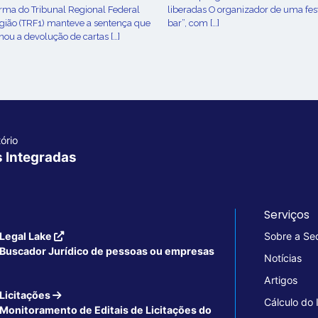
urma do Tribunal Regional Federal
liberadas O organizador de uma fes
egião (TRF1) manteve a sentença que
bar”, com […]
ou a devolução de cartas […]
ório
s Integradas
Serviços
Legal Lake
Sobre a Se
Buscador Jurídico de pessoas ou empresas
Notícias
Artigos
Licitações
Cálculo do
Monitoramento de Editais de Licitações do