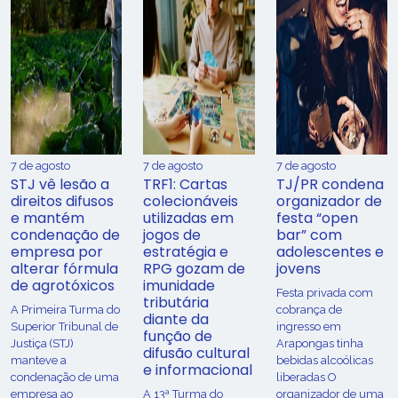
7 de agosto
7 de agosto
7 de agosto
STJ vê lesão a
TRF1: Cartas
TJ/PR condena
direitos difusos
colecionáveis
organizador de
e mantém
utilizadas em
festa “open
condenação de
jogos de
bar” com
empresa por
estratégia e
adolescentes e
alterar fórmula
RPG gozam de
jovens
de agrotóxicos
imunidade
Festa privada com
tributária
​A Primeira Turma do
cobrança de
diante da
Superior Tribunal de
ingresso em
função de
Justiça (STJ)
Arapongas tinha
difusão cultural
manteve a
bebidas alcoólicas
e informacional
condenação de uma
liberadas O
empresa ao
A 13ª Turma do
organizador de uma