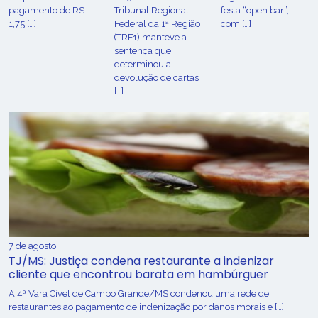
pagamento de R$
Tribunal Regional
festa “open bar”,
1,75 […]
Federal da 1ª Região
com […]
(TRF1) manteve a
sentença que
determinou a
devolução de cartas
[…]
7 de agosto
TJ/MS: Justiça condena restaurante a indenizar
cliente que encontrou barata em hambúrguer
A 4ª Vara Cível de Campo Grande/MS condenou uma rede de
restaurantes ao pagamento de indenização por danos morais e […]