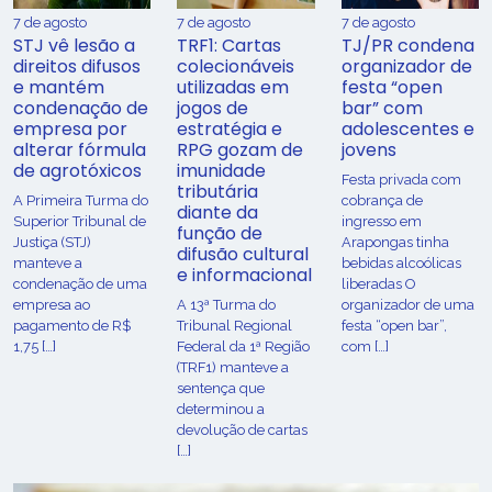
7 de agosto
7 de agosto
7 de agosto
STJ vê lesão a
TRF1: Cartas
TJ/PR condena
direitos difusos
colecionáveis
organizador de
e mantém
utilizadas em
festa “open
condenação de
jogos de
bar” com
empresa por
estratégia e
adolescentes e
alterar fórmula
RPG gozam de
jovens
de agrotóxicos
imunidade
Festa privada com
tributária
​A Primeira Turma do
cobrança de
diante da
Superior Tribunal de
ingresso em
função de
Justiça (STJ)
Arapongas tinha
difusão cultural
manteve a
bebidas alcoólicas
e informacional
condenação de uma
liberadas O
empresa ao
A 13ª Turma do
organizador de uma
pagamento de R$
Tribunal Regional
festa “open bar”,
1,75 […]
Federal da 1ª Região
com […]
(TRF1) manteve a
sentença que
determinou a
devolução de cartas
[…]