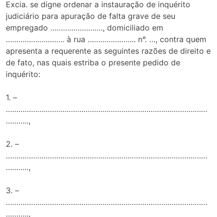
Excia. se digne ordenar a instauração de inquérito
judiciário para apuração de falta grave de seu
empregado ……………………., domiciliado em
………………………. à rua ………………….. n°. …, contra quem
apresenta a requerente as seguintes razões de direito e
de fato, nas quais estriba o presente pedido de
inquérito:
1. –
……………………………………………………………………………………
………..,
2. –
……………………………………………………………………………………
………..,
3. –
……………………………………………………………………………………
………..,