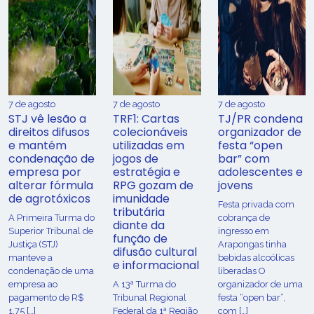
7 de agosto
7 de agosto
7 de agosto
STJ vê lesão a
TRF1: Cartas
TJ/PR condena
direitos difusos
colecionáveis
organizador de
e mantém
utilizadas em
festa “open
condenação de
jogos de
bar” com
empresa por
estratégia e
adolescentes e
alterar fórmula
RPG gozam de
jovens
de agrotóxicos
imunidade
Festa privada com
tributária
​A Primeira Turma do
cobrança de
diante da
Superior Tribunal de
ingresso em
função de
Justiça (STJ)
Arapongas tinha
difusão cultural
manteve a
bebidas alcoólicas
e informacional
condenação de uma
liberadas O
empresa ao
A 13ª Turma do
organizador de uma
pagamento de R$
Tribunal Regional
festa “open bar”,
1,75 […]
Federal da 1ª Região
com […]