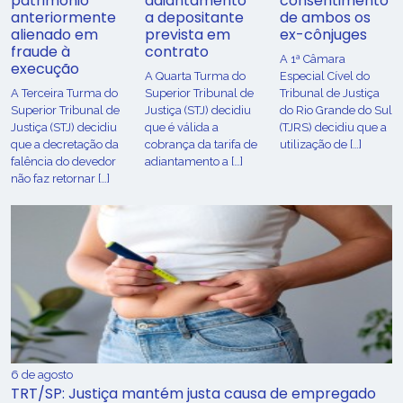
patrimônio
adiantamento
consentimento
anteriormente
a depositante
de ambos os
alienado em
prevista em
ex-cônjuges
fraude à
contrato
A 1ª Câmara
execução
A Quarta Turma do
Especial Cível do
A Terceira Turma do
Superior Tribunal de
Tribunal de Justiça
Superior Tribunal de
Justiça (STJ) decidiu
do Rio Grande do Sul
Justiça (STJ) decidiu
que é válida a
(TJRS) decidiu que a
que a decretação da
cobrança da tarifa de
utilização de […]
falência do devedor
adiantamento a […]
não faz retornar […]
6 de agosto
TRT/SP: Justiça mantém justa causa de empregado