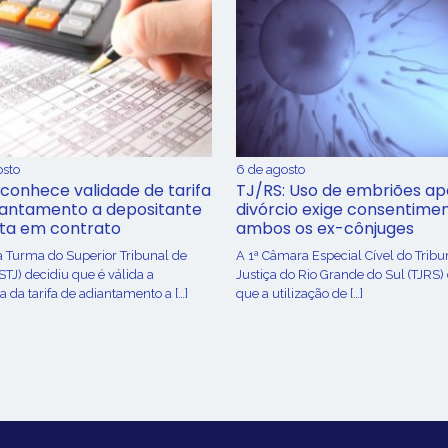
osto
6 de agosto
conhece validade de tarifa
TJ/RS: Uso de embriões ap
iantamento a depositante
divórcio exige consentime
sta em contrato
ambos os ex-cônjuges
a Turma do Superior Tribunal de
A 1ª Câmara Especial Cível do Tribu
(STJ) decidiu que é válida a
Justiça do Rio Grande do Sul (TJRS)
 da tarifa de adiantamento a […]
que a utilização de […]