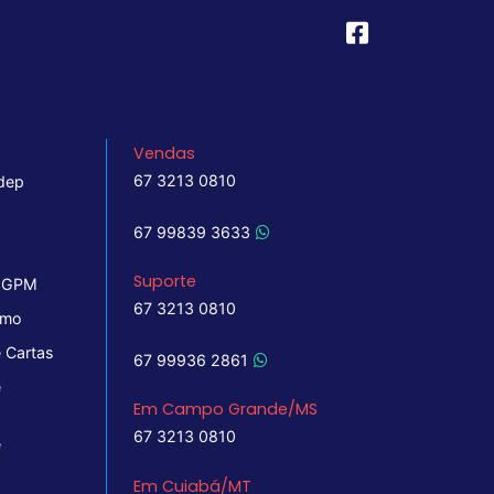
Vendas
67 3213 0810
dep
67 99839 3633
Suporte
 IGPM
67 3213 0810
imo
 Cartas
67 99936 2861
e
Em Campo Grande/MS
67 3213 0810
e
Em Cuiabá/MT