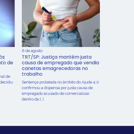
6 de agosto
ós
TRT/SP: Justiça mantém justa
nto de
causa de empregado que vendia
canetas emagrecedoras no
trabalho
nal de
 decidiu
Sentença prolatada no âmbito do Ajude 4.0
confirmou a dispensa por justa causa de
empregado acusado de comercializar,
dentro da […]