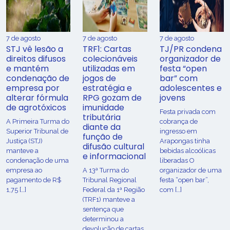
7 de agosto
7 de agosto
7 de agosto
STJ vê lesão a
TRF1: Cartas
TJ/PR condena
direitos difusos
colecionáveis
organizador de
e mantém
utilizadas em
festa “open
condenação de
jogos de
bar” com
empresa por
estratégia e
adolescentes e
alterar fórmula
RPG gozam de
jovens
de agrotóxicos
imunidade
Festa privada com
tributária
​A Primeira Turma do
cobrança de
diante da
Superior Tribunal de
ingresso em
função de
Justiça (STJ)
Arapongas tinha
difusão cultural
manteve a
bebidas alcoólicas
e informacional
condenação de uma
liberadas O
empresa ao
A 13ª Turma do
organizador de uma
pagamento de R$
Tribunal Regional
festa “open bar”,
1,75 […]
Federal da 1ª Região
com […]
(TRF1) manteve a
sentença que
determinou a
devolução de cartas