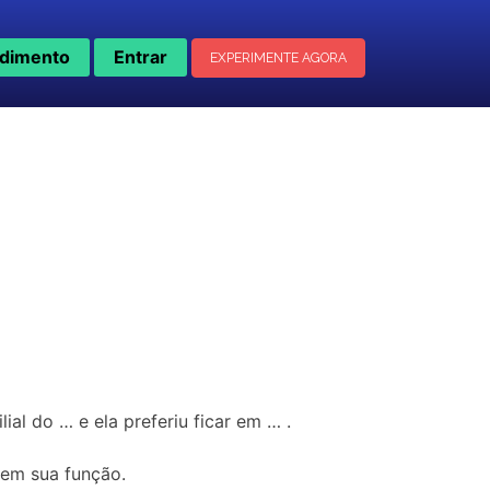
dimento
Entrar
EXPERIMENTE AGORA
ial do … e ela preferiu ficar em … .
 em sua função.