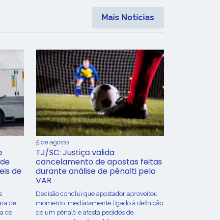
Mais Notícias
5 de agosto
e
TJ/SC: Justiça valida
 de
cancelamento de apostas feitas
eis de
durante análise de pênalti pelo
VAR
s
Decisão conclui que apostador aproveitou
ara de
momento imediatamente ligado à definição
ça de
de um pênalti e afasta pedidos de