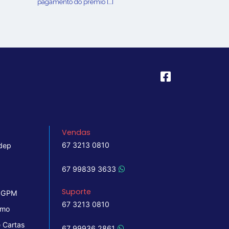
pagamento do prêmio […]
Vendas
67 3213 0810
dep
67 99839 3633
Suporte
 IGPM
67 3213 0810
imo
 Cartas
67 99936 2861