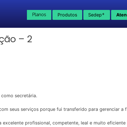
+
Planos
Produtos
Sedep
Aten
ção – 2
 como secretária.
m seus serviços porque fui transferido para gerenciar a fil
 excelente profissional, competente, leal e muito eficiente