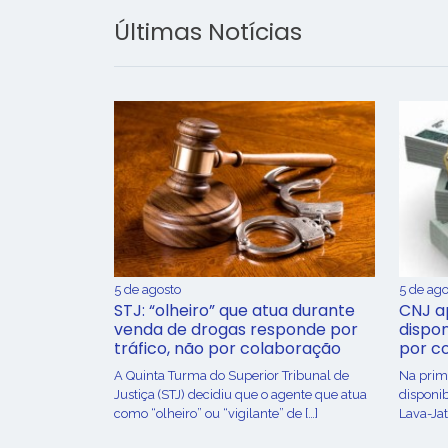
Últimas Notícias
5 de agosto
5 de ago
STJ: “olheiro” que atua durante
CNJ a
venda de drogas responde por
dispon
tráfico, não por colaboração
por c
A Quinta Turma do Superior Tribunal de
Na prime
Justiça (STJ) decidiu que o agente que atua
disponib
como “olheiro” ou “vigilante” de […]
Lava-Jat