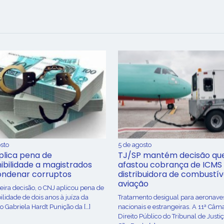
sto
5 de agosto
plica pena de
TJ/SP mantém decisão qu
ibilidade a magistrados
afastou cobrança de ICMS
ondenar corruptos
distribuidora de combustív
aviação
ira decisão, o CNJ aplicou pena de
ilidade de dois anos à juíza da
Tratamento desigual para aeronave
o Gabriela Hardt Punição da […]
nacionais e estrangeiras. A 11ª Câm
Direito Público do Tribunal de Justi