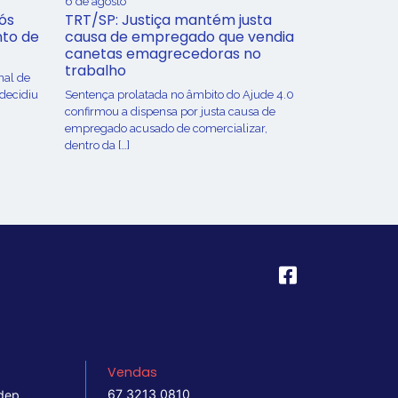
6 de agosto
ós
TRT/SP: Justiça mantém justa
nto de
causa de empregado que vendia
canetas emagrecedoras no
trabalho
nal de
 decidiu
Sentença prolatada no âmbito do Ajude 4.0
confirmou a dispensa por justa causa de
empregado acusado de comercializar,
dentro da […]
Vendas
67 3213 0810
dep