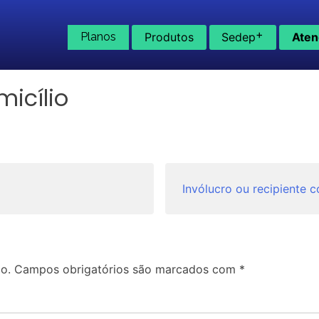
+
Planos
Produtos
Sedep
Aten
micílio
Invólucro ou recipiente 
o.
Campos obrigatórios são marcados com
*