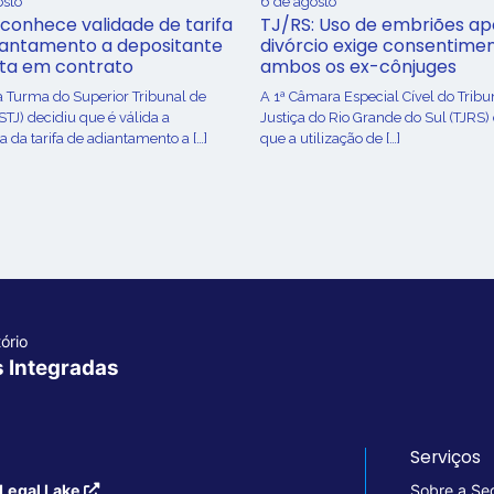
osto
6 de agosto
conhece validade de tarifa
TJ/RS: Uso de embriões ap
iantamento a depositante
divórcio exige consentime
sta em contrato
ambos os ex-cônjuges
a Turma do Superior Tribunal de
A 1ª Câmara Especial Cível do Tribu
(STJ) decidiu que é válida a
Justiça do Rio Grande do Sul (TJRS)
 da tarifa de adiantamento a […]
que a utilização de […]
ório
s Integradas
Serviços
Legal Lake
Sobre a Se