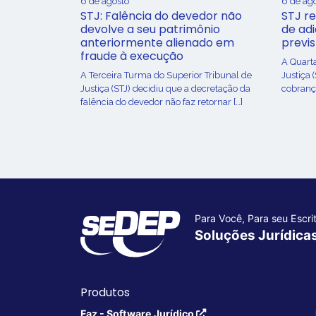
6 de agosto
6 de ag
STJ: Falência do devedor não
STJ re
devolve a seu patrimônio
de ad
anteriormente alienado em
previ
fraude à execução
A Quart
A Terceira Turma do Superior Tribunal de
Justiça 
Justiça (STJ) decidiu que a decretação da
cobrança
falência do devedor não faz retornar […]
Para Você, Para seu Escrit
Soluções Jurídica
Produtos
Faz - Software Jurídico