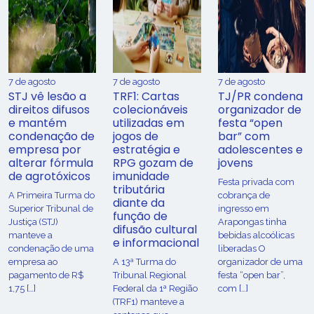
7 de agosto
7 de agosto
7 de agosto
STJ vê lesão a
TRF1: Cartas
TJ/PR condena
direitos difusos
colecionáveis
organizador de
e mantém
utilizadas em
festa “open
condenação de
jogos de
bar” com
empresa por
estratégia e
adolescentes e
alterar fórmula
RPG gozam de
jovens
de agrotóxicos
imunidade
Festa privada com
tributária
​A Primeira Turma do
cobrança de
diante da
Superior Tribunal de
ingresso em
função de
Justiça (STJ)
Arapongas tinha
difusão cultural
manteve a
bebidas alcoólicas
e informacional
condenação de uma
liberadas O
empresa ao
A 13ª Turma do
organizador de uma
pagamento de R$
Tribunal Regional
festa “open bar”,
1,75 […]
Federal da 1ª Região
com […]
(TRF1) manteve a