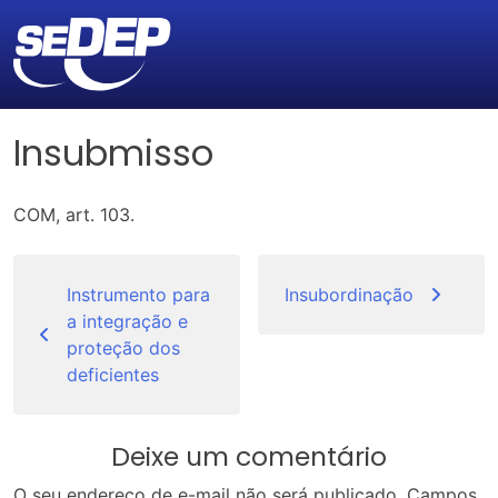
Insubmisso
COM, art. 103.
Navegação
de
Instrumento para
Insubordinação
a integração e
Post
proteção dos
deficientes
Deixe um comentário
O seu endereço de e-mail não será publicado.
Campos