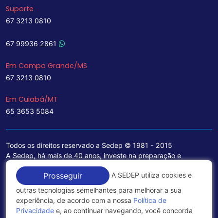
Suporte
67 3213 0810
67 99936 2861
Em Campo Grande/MS
67 3213 0810
Em Cuiabá/MT
65 3653 5084
Todos os direitos reservado a Sedep © 1981 - 2015
A Sedep, há mais de 40 anos, investe na preparação e
treinamento de funcionários e na aquisição de tecnologia de
A SEDEP utiliza cookies e
Prosseguir
ponta para a ampliação de seu portfólio de serviços voltados
para a área jurídica, que contemplam informações seguras e
outras tecnologias semelhantes para melhorar a sua
excelentes soluções empresariais.
experiência, de acordo com a nossa
Política de
Privacidade
e, ao continuar navegando, você concorda
Política de Privacidade