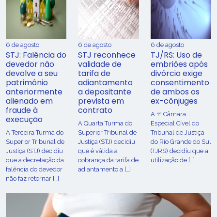
6 de agosto
6 de agosto
6 de agosto
STJ: Falência do
STJ reconhece
TJ/RS: Uso de
devedor não
validade de
embriões após
devolve a seu
tarifa de
divórcio exige
patrimônio
adiantamento
consentimento
anteriormente
a depositante
de ambos os
alienado em
prevista em
ex-cônjuges
fraude à
contrato
A 1ª Câmara
execução
A Quarta Turma do
Especial Cível do
A Terceira Turma do
Superior Tribunal de
Tribunal de Justiça
Superior Tribunal de
Justiça (STJ) decidiu
do Rio Grande do Sul
Justiça (STJ) decidiu
que é válida a
(TJRS) decidiu que a
que a decretação da
cobrança da tarifa de
utilização de […]
falência do devedor
adiantamento a […]
não faz retornar […]