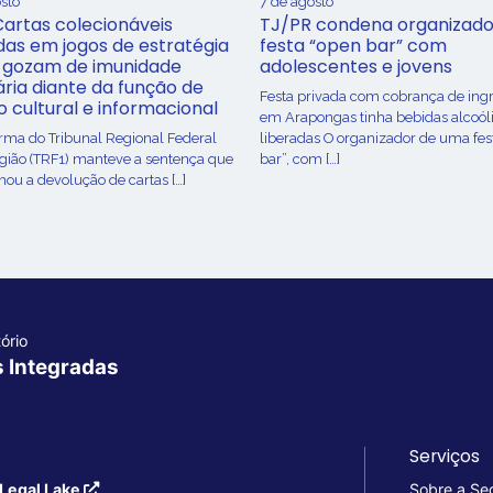
sto
7 de agosto
Cartas colecionáveis
TJ/PR condena organizado
adas em jogos de estratégia
festa “open bar” com
 gozam de imunidade
adolescentes e jovens
ária diante da função de
Festa privada com cobrança de ing
o cultural e informacional
em Arapongas tinha bebidas alcoól
urma do Tribunal Regional Federal
liberadas O organizador de uma fes
egião (TRF1) manteve a sentença que
bar”, com […]
ou a devolução de cartas […]
ório
s Integradas
Serviços
Legal Lake
Sobre a Se