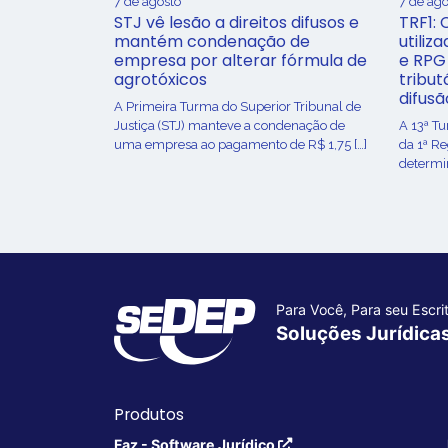
7 de agosto
7 de ago
STJ vê lesão a direitos difusos e
TRF1: 
mantém condenação de
utiliz
empresa por alterar fórmula de
e RPG
agrotóxicos
tribut
difusã
​A Primeira Turma do Superior Tribunal de
Justiça (STJ) manteve a condenação de
A 13ª T
uma empresa ao pagamento de R$ 1,75 […]
da 1ª R
determin
Para Você, Para seu Escrit
Soluções Jurídica
Produtos
Faz - Software Jurídico