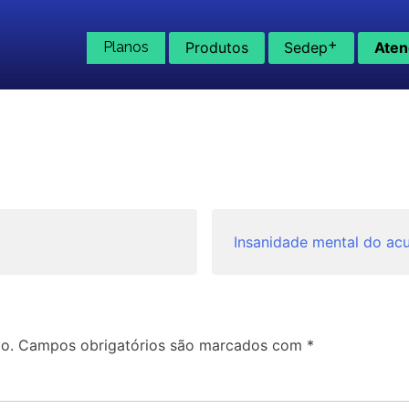
+
Planos
Produtos
Sedep
Aten
Insanidade mental do ac
o.
Campos obrigatórios são marcados com
*