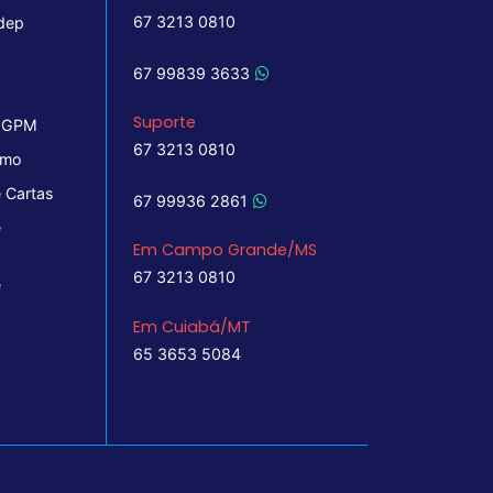
67 3213 0810
dep
67 99839 3633
Suporte
 IGPM
67 3213 0810
imo
 Cartas
67 99936 2861
e
Em Campo Grande/MS
67 3213 0810
e
Em Cuiabá/MT
65 3653 5084