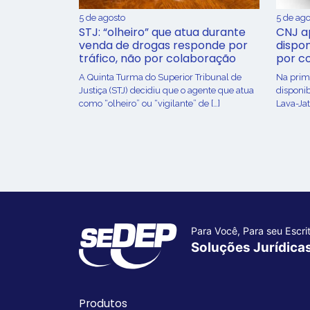
5 de agosto
5 de ago
STJ: “olheiro” que atua durante
CNJ a
venda de drogas responde por
dispon
tráfico, não por colaboração
por c
A Quinta Turma do Superior Tribunal de
Na prime
Justiça (STJ) decidiu que o agente que atua
disponib
como “olheiro” ou “vigilante” de […]
Lava-Jat
Para Você, Para seu Escrit
Soluções Jurídica
Produtos