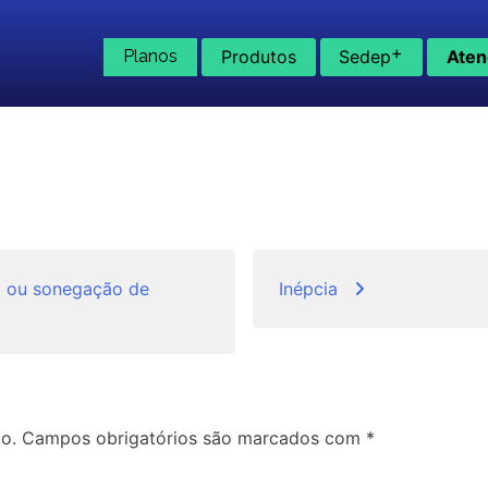
+
Planos
Produtos
Sedep
Aten
ia ou sonegação de
Inépcia
o.
Campos obrigatórios são marcados com
*