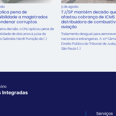
sto
5 de agosto
plica pena de
TJ/SP mantém decisão qu
ibilidade a magistrados
afastou cobrança de ICMS
ondenar corruptos
distribuidora de combustív
aviação
ira decisão, o CNJ aplicou pena de
ilidade de dois anos à juíza da
Tratamento desigual para aeronave
o Gabriela Hardt Punição da […]
nacionais e estrangeiras. A 11ª Câm
Direito Público do Tribunal de Justi
São Paulo […]
ório
s Integradas
Serviços