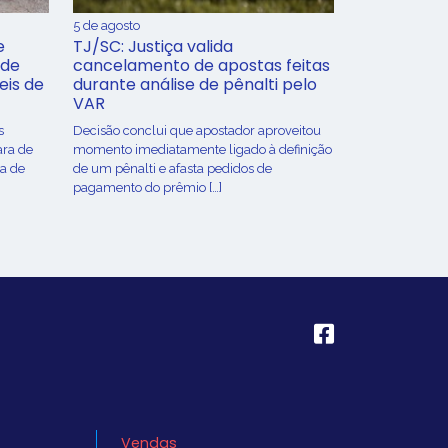
5 de agosto
e
TJ/SC: Justiça valida
 de
cancelamento de apostas feitas
eis de
durante análise de pênalti pelo
VAR
s
Decisão conclui que apostador aproveitou
ara de
momento imediatamente ligado à definição
ça de
de um pênalti e afasta pedidos de
pagamento do prêmio […]
Vendas