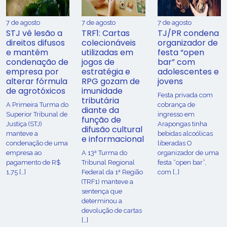
7 de agosto
7 de agosto
7 de agosto
STJ vê lesão a
TRF1: Cartas
TJ/PR condena
direitos difusos
colecionáveis
organizador de
e mantém
utilizadas em
festa “open
condenação de
jogos de
bar” com
empresa por
estratégia e
adolescentes e
alterar fórmula
RPG gozam de
jovens
de agrotóxicos
imunidade
Festa privada com
tributária
​A Primeira Turma do
cobrança de
diante da
Superior Tribunal de
ingresso em
função de
Justiça (STJ)
Arapongas tinha
difusão cultural
manteve a
bebidas alcoólicas
e informacional
condenação de uma
liberadas O
empresa ao
A 13ª Turma do
organizador de uma
pagamento de R$
Tribunal Regional
festa “open bar”,
1,75 […]
Federal da 1ª Região
com […]
(TRF1) manteve a
sentença que
determinou a
devolução de cartas
[…]