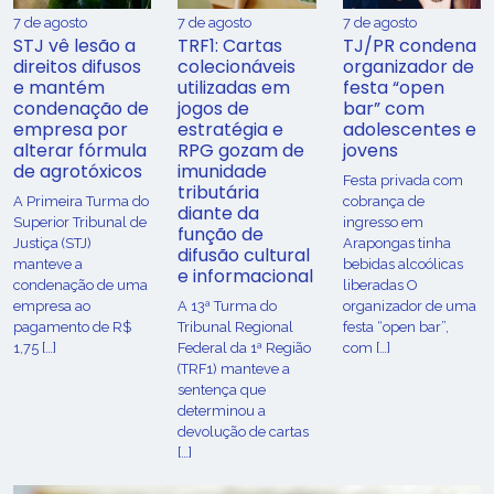
7 de agosto
7 de agosto
7 de agosto
STJ vê lesão a
TRF1: Cartas
TJ/PR condena
direitos difusos
colecionáveis
organizador de
e mantém
utilizadas em
festa “open
condenação de
jogos de
bar” com
empresa por
estratégia e
adolescentes e
alterar fórmula
RPG gozam de
jovens
de agrotóxicos
imunidade
Festa privada com
tributária
​A Primeira Turma do
cobrança de
diante da
Superior Tribunal de
ingresso em
função de
Justiça (STJ)
Arapongas tinha
difusão cultural
manteve a
bebidas alcoólicas
e informacional
condenação de uma
liberadas O
empresa ao
A 13ª Turma do
organizador de uma
pagamento de R$
Tribunal Regional
festa “open bar”,
1,75 […]
Federal da 1ª Região
com […]
(TRF1) manteve a
sentença que
determinou a
devolução de cartas
[…]