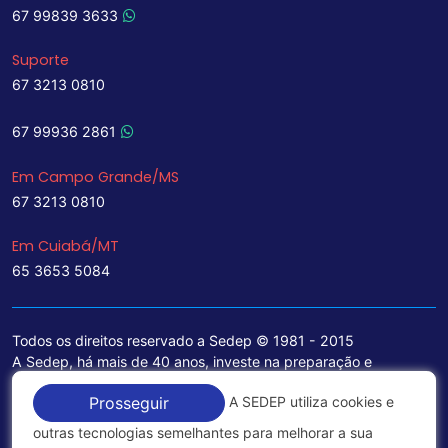
67 99839 3633
Suporte
67 3213 0810
67 99936 2861
Em Campo Grande/MS
67 3213 0810
Em Cuiabá/MT
65 3653 5084
Todos os direitos reservado a Sedep © 1981 - 2015
A Sedep, há mais de 40 anos, investe na preparação e
treinamento de funcionários e na aquisição de tecnologia de
A SEDEP utiliza cookies e
Prosseguir
ponta para a ampliação de seu portfólio de serviços voltados
para a área jurídica, que contemplam informações seguras e
outras tecnologias semelhantes para melhorar a sua
excelentes soluções empresariais.