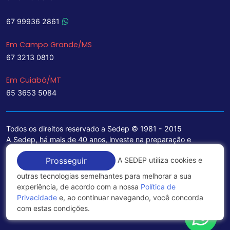
67 99936 2861
Em Campo Grande/MS
67 3213 0810
Em Cuiabá/MT
65 3653 5084
Todos os direitos reservado a Sedep © 1981 - 2015
A Sedep, há mais de 40 anos, investe na preparação e
treinamento de funcionários e na aquisição de tecnologia de
A SEDEP utiliza cookies e
Prosseguir
ponta para a ampliação de seu portfólio de serviços voltados
para a área jurídica, que contemplam informações seguras e
outras tecnologias semelhantes para melhorar a sua
excelentes soluções empresariais.
experiência, de acordo com a nossa
Política de
Privacidade
e, ao continuar navegando, você concorda
Política de Privacidade
com estas condições.