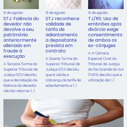
6 de agosto
6 de agosto
6 de agosto
STJ: Falência do
STJ reconhece
TJ/RS: Uso de
devedor não
validade de
embriões após
devolve a seu
tarifa de
divórcio exige
patrimônio
adiantamento
consentimento
anteriormente
a depositante
de ambos os
alienado em
prevista em
ex-cônjuges
fraude à
contrato
A 1ª Câmara
execução
A Quarta Turma do
Especial Cível do
A Terceira Turma do
Superior Tribunal de
Tribunal de Justiça
Superior Tribunal de
Justiça (STJ) decidiu
do Rio Grande do Sul
Justiça (STJ) decidiu
que é válida a
(TJRS) decidiu que a
que a decretação da
cobrança da tarifa de
utilização de […]
falência do devedor
adiantamento a […]
não faz retornar […]