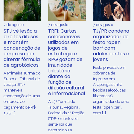
7 de agosto
7 de agosto
7 de agosto
STJ vê lesão a
TRF1: Cartas
TJ/PR condena
direitos difusos
colecionáveis
organizador de
e mantém
utilizadas em
festa “open
condenação de
jogos de
bar” com
empresa por
estratégia e
adolescentes e
alterar fórmula
RPG gozam de
jovens
de agrotóxicos
imunidade
Festa privada com
tributária
​A Primeira Turma do
cobrança de
diante da
Superior Tribunal de
ingresso em
função de
Justiça (STJ)
Arapongas tinha
difusão cultural
manteve a
bebidas alcoólicas
e informacional
condenação de uma
liberadas O
empresa ao
A 13ª Turma do
organizador de uma
pagamento de R$
Tribunal Regional
festa “open bar”,
1,75 […]
Federal da 1ª Região
com […]
(TRF1) manteve a
sentença que
determinou a