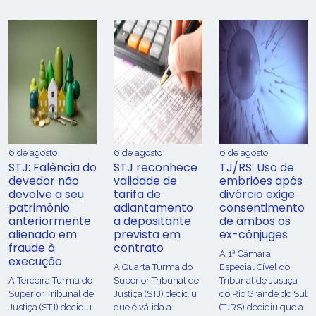
6 de agosto
6 de agosto
6 de agosto
STJ: Falência do
STJ reconhece
TJ/RS: Uso de
devedor não
validade de
embriões após
devolve a seu
tarifa de
divórcio exige
patrimônio
adiantamento
consentimento
anteriormente
a depositante
de ambos os
alienado em
prevista em
ex-cônjuges
fraude à
contrato
A 1ª Câmara
execução
A Quarta Turma do
Especial Cível do
A Terceira Turma do
Superior Tribunal de
Tribunal de Justiça
Superior Tribunal de
Justiça (STJ) decidiu
do Rio Grande do Sul
Justiça (STJ) decidiu
que é válida a
(TJRS) decidiu que a