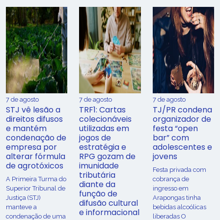
7 de agosto
7 de agosto
7 de agosto
STJ vê lesão a
TRF1: Cartas
TJ/PR condena
direitos difusos
colecionáveis
organizador de
e mantém
utilizadas em
festa “open
condenação de
jogos de
bar” com
empresa por
estratégia e
adolescentes e
alterar fórmula
RPG gozam de
jovens
de agrotóxicos
imunidade
Festa privada com
tributária
​A Primeira Turma do
cobrança de
diante da
Superior Tribunal de
ingresso em
função de
Justiça (STJ)
Arapongas tinha
difusão cultural
manteve a
bebidas alcoólicas
e informacional
condenação de uma
liberadas O