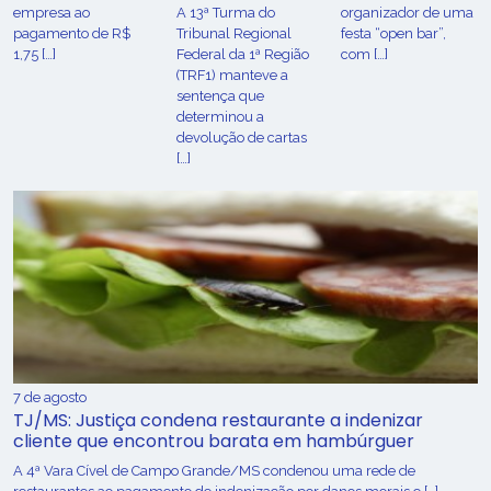
empresa ao
A 13ª Turma do
organizador de uma
pagamento de R$
Tribunal Regional
festa “open bar”,
1,75 […]
Federal da 1ª Região
com […]
(TRF1) manteve a
sentença que
determinou a
devolução de cartas
[…]
7 de agosto
TJ/MS: Justiça condena restaurante a indenizar
cliente que encontrou barata em hambúrguer
A 4ª Vara Cível de Campo Grande/MS condenou uma rede de