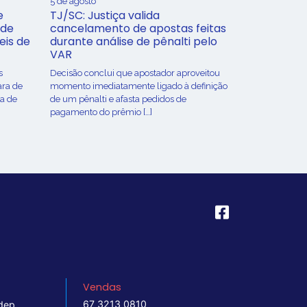
5 de agosto
e
TJ/SC: Justiça valida
 de
cancelamento de apostas feitas
eis de
durante análise de pênalti pelo
VAR
s
Decisão conclui que apostador aproveitou
ara de
momento imediatamente ligado à definição
ça de
de um pênalti e afasta pedidos de
pagamento do prêmio […]
Vendas
67 3213 0810
dep