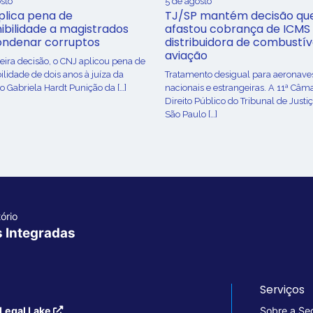
sto
5 de agosto
plica pena de
TJ/SP mantém decisão qu
ibilidade a magistrados
afastou cobrança de ICMS
ondenar corruptos
distribuidora de combustív
aviação
ira decisão, o CNJ aplicou pena de
ilidade de dois anos à juíza da
Tratamento desigual para aeronave
o Gabriela Hardt Punição da […]
nacionais e estrangeiras. A 11ª Câm
Direito Público do Tribunal de Justi
São Paulo […]
ório
s Integradas
Serviços
Legal Lake
Sobre a Se