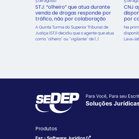
5 de agosto
5 de ago
STJ: “olheiro” que atua durante
CNJ a
venda de drogas responde por
dispon
tráfico, não por colaboração
por c
A Quinta Turma do Superior Tribunal de
Na prime
Justiça (STJ) decidiu que o agente que atua
disponib
como “olheiro” ou “vigilante” de […]
Lava-Jat
Para Você, Para seu Escrit
Soluções Jurídica
Produtos
Faz - Software Jurídico