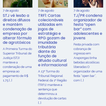
7 de agosto
7 de agosto
7 de agosto
STJ vê lesão a
TRF1: Cartas
TJ/PR condena
direitos difusos
colecionáveis
organizador de
e mantém
utilizadas em
festa “open
condenação de
jogos de
bar” com
empresa por
estratégia e
adolescentes e
alterar fórmula
RPG gozam de
jovens
de agrotóxicos
imunidade
Festa privada com
tributária
​A Primeira Turma do
cobrança de
diante da
Superior Tribunal de
ingresso em
função de
Justiça (STJ)
Arapongas tinha
difusão cultural
manteve a
bebidas alcoólicas
e informacional
condenação de uma
liberadas O
empresa ao
A 13ª Turma do
organizador de uma
pagamento de R$
Tribunal Regional
festa “open bar”,
1,75 […]
Federal da 1ª Região
com […]
(TRF1) manteve a
sentença que
determinou a
devolução de cartas
[…]