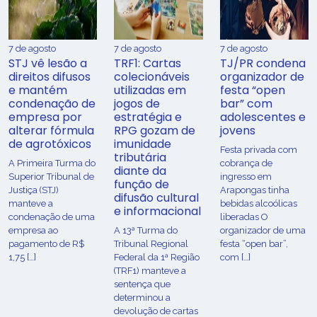
7 de agosto
7 de agosto
7 de agosto
STJ vê lesão a
TRF1: Cartas
TJ/PR condena
direitos difusos
colecionáveis
organizador de
e mantém
utilizadas em
festa “open
condenação de
jogos de
bar” com
empresa por
estratégia e
adolescentes e
alterar fórmula
RPG gozam de
jovens
de agrotóxicos
imunidade
Festa privada com
tributária
​A Primeira Turma do
cobrança de
diante da
Superior Tribunal de
ingresso em
função de
Justiça (STJ)
Arapongas tinha
difusão cultural
manteve a
bebidas alcoólicas
e informacional
condenação de uma
liberadas O
empresa ao
A 13ª Turma do
organizador de uma
pagamento de R$
Tribunal Regional
festa “open bar”,
1,75 […]
Federal da 1ª Região
com […]
(TRF1) manteve a
sentença que
determinou a
devolução de cartas