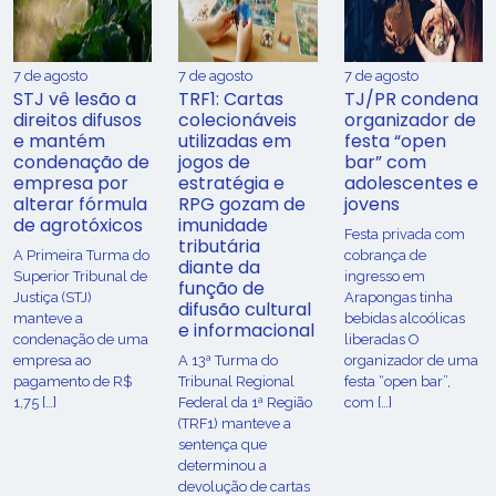
7 de agosto
7 de agosto
7 de agosto
STJ vê lesão a
TRF1: Cartas
TJ/PR condena
direitos difusos
colecionáveis
organizador de
e mantém
utilizadas em
festa “open
condenação de
jogos de
bar” com
empresa por
estratégia e
adolescentes e
alterar fórmula
RPG gozam de
jovens
de agrotóxicos
imunidade
Festa privada com
tributária
​A Primeira Turma do
cobrança de
diante da
Superior Tribunal de
ingresso em
função de
Justiça (STJ)
Arapongas tinha
difusão cultural
manteve a
bebidas alcoólicas
e informacional
condenação de uma
liberadas O
empresa ao
A 13ª Turma do
organizador de uma
pagamento de R$
Tribunal Regional
festa “open bar”,
1,75 […]
Federal da 1ª Região
com […]
(TRF1) manteve a
sentença que
determinou a
devolução de cartas