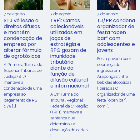
7 de agosto
7 de agosto
7 de agosto
STJ vê lesão a
TRF1: Cartas
TJ/PR condena
direitos difusos
colecionáveis
organizador de
e mantém
utilizadas em
festa “open
condenação de
jogos de
bar” com
empresa por
estratégia e
adolescentes e
alterar fórmula
RPG gozam de
jovens
de agrotóxicos
imunidade
Festa privada com
tributária
​A Primeira Turma do
cobrança de
diante da
Superior Tribunal de
ingresso em
função de
Justiça (STJ)
Arapongas tinha
difusão cultural
manteve a
bebidas alcoólicas
e informacional
condenação de uma
liberadas O
empresa ao
A 13ª Turma do
organizador de uma
pagamento de R$
Tribunal Regional
festa “open bar”,
1,75 […]
Federal da 1ª Região
com […]
(TRF1) manteve a
sentença que
determinou a
devolução de cartas
[…]