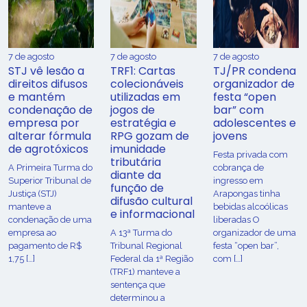
7 de agosto
7 de agosto
7 de agosto
STJ vê lesão a
TRF1: Cartas
TJ/PR condena
direitos difusos
colecionáveis
organizador de
e mantém
utilizadas em
festa “open
condenação de
jogos de
bar” com
empresa por
estratégia e
adolescentes e
alterar fórmula
RPG gozam de
jovens
de agrotóxicos
imunidade
Festa privada com
tributária
​A Primeira Turma do
cobrança de
diante da
Superior Tribunal de
ingresso em
função de
Justiça (STJ)
Arapongas tinha
difusão cultural
manteve a
bebidas alcoólicas
e informacional
condenação de uma
liberadas O
empresa ao
A 13ª Turma do
organizador de uma
pagamento de R$
Tribunal Regional
festa “open bar”,
1,75 […]
Federal da 1ª Região
com […]
(TRF1) manteve a
sentença que
determinou a