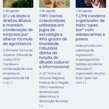
7 de agosto
7 de agosto
7 de agosto
STJ vê lesão a
TRF1: Cartas
TJ/PR condena
direitos difusos
colecionáveis
organizador de
e mantém
utilizadas em
festa “open
condenação de
jogos de
bar” com
empresa por
estratégia e
adolescentes e
alterar fórmula
RPG gozam de
jovens
de agrotóxicos
imunidade
Festa privada com
tributária
​A Primeira Turma do
cobrança de
diante da
Superior Tribunal de
ingresso em
função de
Justiça (STJ)
Arapongas tinha
difusão cultural
manteve a
bebidas alcoólicas
e informacional
condenação de uma
liberadas O
empresa ao
A 13ª Turma do
organizador de uma
pagamento de R$
Tribunal Regional
festa “open bar”,
1,75 […]
Federal da 1ª Região
com […]
(TRF1) manteve a
sentença que
determinou a
devolução de cartas
[…]