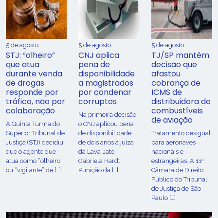
5 de agosto
5 de agosto
5 de agosto
STJ: “olheiro”
CNJ aplica
TJ/SP mantém
que atua
pena de
decisão que
durante venda
disponibilidade
afastou
de drogas
a magistrados
cobrança de
responde por
por condenar
ICMS de
tráfico, não por
corruptos
distribuidora de
colaboração
combustíveis
Na primeira decisão,
de aviação
A Quinta Turma do
o CNJ aplicou pena
Superior Tribunal de
de disponibilidade
Tratamento desigual
Justiça (STJ) decidiu
de dois anos à juíza
para aeronaves
que o agente que
da Lava-Jato
nacionais e
atua como “olheiro”
Gabriela Hardt
estrangeiras. A 11ª
ou “vigilante” de […]
Punição da […]
Câmara de Direito
Público do Tribunal
de Justiça de São
Paulo […]