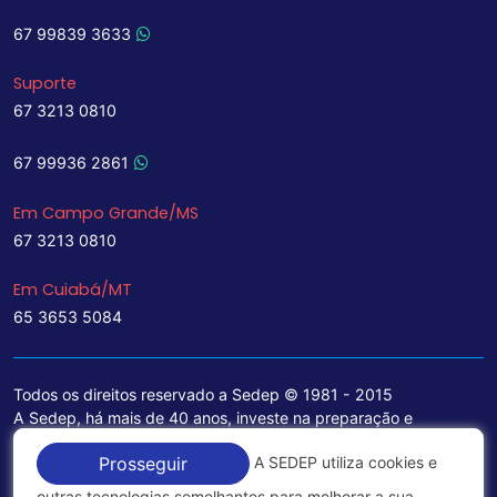
67 99839 3633
Suporte
67 3213 0810
67 99936 2861
Em Campo Grande/MS
67 3213 0810
Em Cuiabá/MT
65 3653 5084
Todos os direitos reservado a Sedep © 1981 - 2015
A Sedep, há mais de 40 anos, investe na preparação e
treinamento de funcionários e na aquisição de tecnologia de
A SEDEP utiliza cookies e
Prosseguir
ponta para a ampliação de seu portfólio de serviços voltados
para a área jurídica, que contemplam informações seguras e
outras tecnologias semelhantes para melhorar a sua