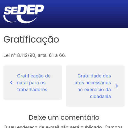
Gratificação
Lei n° 8.112/90, arts. 61 a 66.
Navegação
de
Gratificação de
Gratuidade dos
natal para os
atos necessários
Post
trabalhadores
ao exercício da
cidadania
Deixe um comentário
O seu endereço de e-mail não será publicado.
Campos