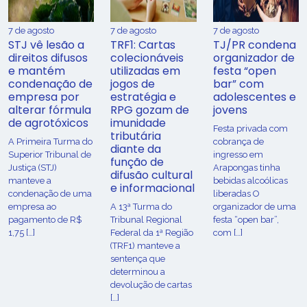
7 de agosto
7 de agosto
7 de agosto
STJ vê lesão a
TRF1: Cartas
TJ/PR condena
direitos difusos
colecionáveis
organizador de
e mantém
utilizadas em
festa “open
condenação de
jogos de
bar” com
empresa por
estratégia e
adolescentes e
alterar fórmula
RPG gozam de
jovens
de agrotóxicos
imunidade
Festa privada com
tributária
​A Primeira Turma do
cobrança de
diante da
Superior Tribunal de
ingresso em
função de
Justiça (STJ)
Arapongas tinha
difusão cultural
manteve a
bebidas alcoólicas
e informacional
condenação de uma
liberadas O
empresa ao
A 13ª Turma do
organizador de uma
pagamento de R$
Tribunal Regional
festa “open bar”,
1,75 […]
Federal da 1ª Região
com […]
(TRF1) manteve a
sentença que
determinou a
devolução de cartas
[…]