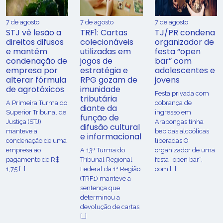
7 de agosto
7 de agosto
7 de agosto
STJ vê lesão a
TRF1: Cartas
TJ/PR condena
direitos difusos
colecionáveis
organizador de
e mantém
utilizadas em
festa “open
condenação de
jogos de
bar” com
empresa por
estratégia e
adolescentes e
alterar fórmula
RPG gozam de
jovens
de agrotóxicos
imunidade
Festa privada com
tributária
​A Primeira Turma do
cobrança de
diante da
Superior Tribunal de
ingresso em
função de
Justiça (STJ)
Arapongas tinha
difusão cultural
manteve a
bebidas alcoólicas
e informacional
condenação de uma
liberadas O
empresa ao
A 13ª Turma do
organizador de uma
pagamento de R$
Tribunal Regional
festa “open bar”,
1,75 […]
Federal da 1ª Região
com […]
(TRF1) manteve a
sentença que
determinou a
devolução de cartas
[…]