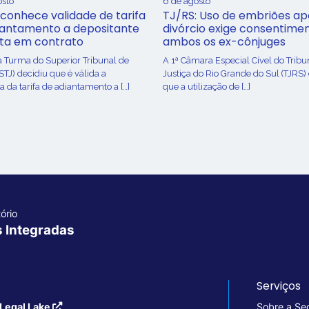
osto
6 de agosto
conhece validade de tarifa
TJ/RS: Uso de embriões ap
iantamento a depositante
divórcio exige consentime
sta em contrato
ambos os ex-cônjuges
a Turma do Superior Tribunal de
A 1ª Câmara Especial Cível do Tribu
(STJ) decidiu que é válida a
Justiça do Rio Grande do Sul (TJRS)
 da tarifa de adiantamento a […]
que a utilização de […]
ório
s Integradas
Serviços
Legal Lake
Sobre a Se