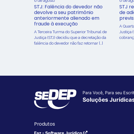
6 de agosto
6 de ag
STJ: Falência do devedor não
STJ re
devolve a seu patrimônio
de ad
anteriormente alienado em
previ
fraude à execução
A Quart
A Terceira Turma do Superior Tribunal de
Justiça 
Justiça (STJ) decidiu que a decretação da
cobrança
falência do devedor não faz retornar […]
Para Você, Para seu Escrit
Soluções Jurídica
Produtos
Faz - Software Jurídico