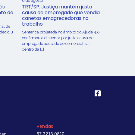
6 de agosto
ós
TRT/SP: Justiça mantém justa
nto de
causa de empregado que vendia
canetas emagrecedoras no
trabalho
nal de
 decidiu
Sentença prolatada no âmbito do Ajude 4.0
confirmou a dispensa por justa causa de
empregado acusado de comercializar,
dentro da […]
Vendas
67 3213 0810
dep