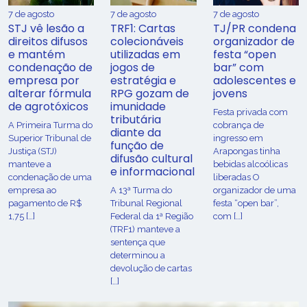
7 de agosto
7 de agosto
7 de agosto
STJ vê lesão a
TRF1: Cartas
TJ/PR condena
direitos difusos
colecionáveis
organizador de
e mantém
utilizadas em
festa “open
condenação de
jogos de
bar” com
empresa por
estratégia e
adolescentes e
alterar fórmula
RPG gozam de
jovens
de agrotóxicos
imunidade
Festa privada com
tributária
​A Primeira Turma do
cobrança de
diante da
Superior Tribunal de
ingresso em
função de
Justiça (STJ)
Arapongas tinha
difusão cultural
manteve a
bebidas alcoólicas
e informacional
condenação de uma
liberadas O
empresa ao
A 13ª Turma do
organizador de uma
pagamento de R$
Tribunal Regional
festa “open bar”,
1,75 […]
Federal da 1ª Região
com […]
(TRF1) manteve a
sentença que
determinou a
devolução de cartas
[…]