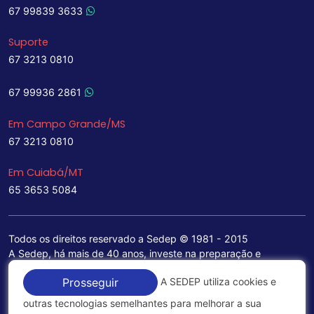
67 99839 3633
Suporte
67 3213 0810
67 99936 2861
Em Campo Grande/MS
67 3213 0810
Em Cuiabá/MT
65 3653 5084
Todos os direitos reservado a Sedep © 1981 - 2015
A Sedep, há mais de 40 anos, investe na preparação e
treinamento de funcionários e na aquisição de tecnologia de
A SEDEP utiliza cookies e
Prosseguir
ponta para a ampliação de seu portfólio de serviços voltados
para a área jurídica, que contemplam informações seguras e
outras tecnologias semelhantes para melhorar a sua
excelentes soluções empresariais.