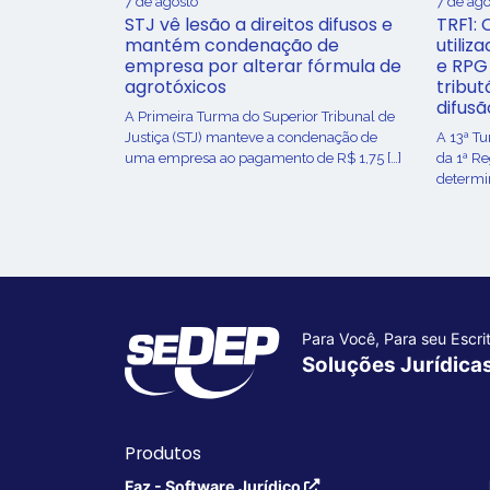
7 de agosto
7 de ago
STJ vê lesão a direitos difusos e
TRF1: 
mantém condenação de
utiliz
empresa por alterar fórmula de
e RPG
agrotóxicos
tribut
difusã
​A Primeira Turma do Superior Tribunal de
Justiça (STJ) manteve a condenação de
A 13ª T
uma empresa ao pagamento de R$ 1,75 […]
da 1ª R
determin
Para Você, Para seu Escrit
Soluções Jurídica
Produtos
Faz - Software Jurídico