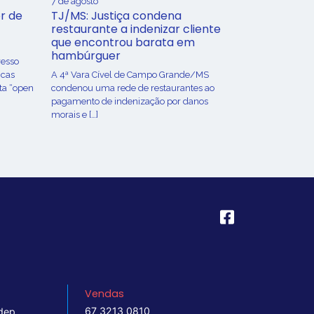
7 de agosto
r de
TJ/MS: Justiça condena
restaurante a indenizar cliente
que encontrou barata em
hambúrguer
resso
icas
A 4ª Vara Cível de Campo Grande/MS
ta “open
condenou uma rede de restaurantes ao
pagamento de indenização por danos
morais e […]
Vendas
67 3213 0810
dep