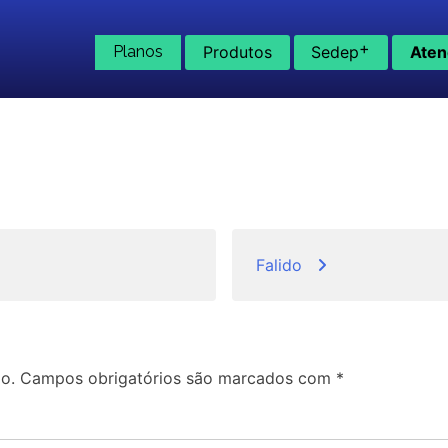
+
Planos
Produtos
Sedep
Aten
Falido
o.
Campos obrigatórios são marcados com
*