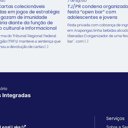
sto
7 de agosto
Cartas colecionáveis
TJ/PR condena organizado
adas em jogos de estratégia
festa “open bar” com
 gozam de imunidade
adolescentes e jovens
ária diante da função de
Festa privada com cobrança de ing
o cultural e informacional
em Arapongas tinha bebidas alcoól
urma do Tribunal Regional Federal
liberadas O organizador de uma fes
egião (TRF1) manteve a sentença que
bar”, com […]
ou a devolução de cartas […]
ório
s Integradas
Serviços
Legal Lake
Sobre a Se